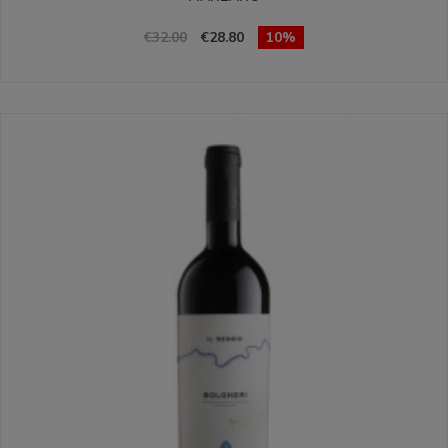
€32.00
€28.80
10%