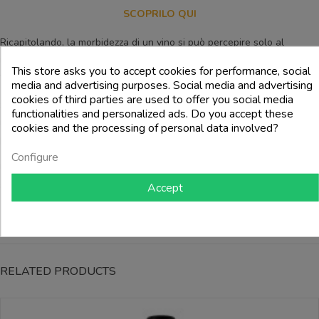
SCOPRILO QUI
Ricapitolando, la morbidezza di un vino si può percepire solo al
momento dell’assaggio, concentrandosi sulle sensazioni che vengono
This store asks you to accept cookies for performance, social
trasmesse alla nostra cavità orale.
media and advertising purposes. Social media and advertising
cookies of third parties are used to offer you social media
Si tratta di una sensazione che ci permette di godere di vini più
functionalities and personalized ads. Do you accept these
rotondi e levigati ideali per abbinare determinati cibi o volendo,
cookies and the processing of personal data involved?
perchè no, da goderne solo che in buona compagnia.
Configure
Un motivo in più per stappare qualche bottiglia e scoprire nuove
sfumature nel panorama enologico.
Accept
RELATED PRODUCTS