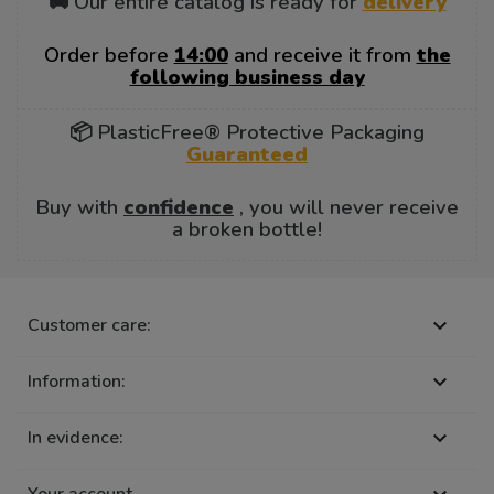
🚚 Our entire catalog is ready for
delivery
Order before
14:00
and receive it from
the
following business day
📦 PlasticFree® Protective Packaging
Guaranteed
Buy with
confidence
, you will never receive
a broken bottle!
Customer care:

Information:

In evidence:

Your account