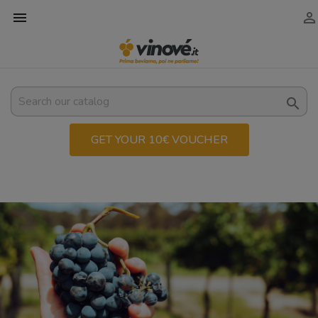



GET YOUR 10€ VOUCHER