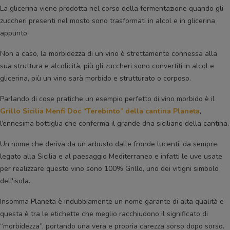
La glicerina viene prodotta nel corso della fermentazione quando gli
zuccheri presenti nel mosto sono trasformati in alcol e in glicerina
appunto.
Non a caso, la morbidezza di un vino è strettamente connessa alla
sua struttura e alcolicità, più gli zuccheri sono convertiti in alcol e
glicerina, più un vino sarà morbido e strutturato o corposo.
Parlando di cose pratiche un esempio perfetto di vino morbido è il
Grillo Sicilia Menfi Doc “Terebinto” della cantina Planeta
,
l’ennesima bottiglia che conferma il grande dna siciliano della cantina.
Un nome che deriva da un arbusto dalle fronde lucenti, da sempre
legato alla Sicilia e al paesaggio Mediterraneo e infatti le uve usate
per realizzare questo vino sono 100% Grillo, uno dei vitigni simbolo
dell'isola.
Insomma Planeta è indubbiamente un nome garante di alta qualità e
questa è tra le etichette che meglio racchiudono il significato di
“morbidezza”, portando una vera e propria carezza sorso dopo sorso.