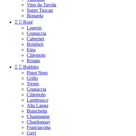
Vino da Tavola
Super Tuscan
Bonarda


Rosé
Lagrein
Granaccia
Cabernet
Bolgheri
Etna
Ciliegiolo
Rosato


Bubbles
Pinot Nero
Grillo
Trento
Granaccia
Ciliegiolo
Lambrusco
Alta Langa
Bianchetta
Champagne
Chardonnay
Franciacorta
Gavi