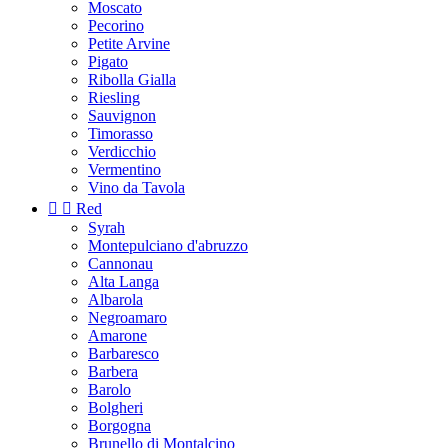
Moscato
Pecorino
Petite Arvine
Pigato
Ribolla Gialla
Riesling
Sauvignon
Timorasso
Verdicchio
Vermentino
Vino da Tavola


Red
Syrah
Montepulciano d'abruzzo
Cannonau
Alta Langa
Albarola
Negroamaro
Amarone
Barbaresco
Barbera
Barolo
Bolgheri
Borgogna
Brunello di Montalcino