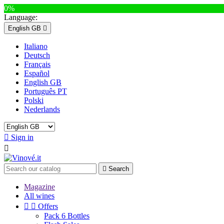
0%
Language:
English GB

Italiano
Deutsch
Français
Español
English GB
Português PT
Polski
Nederlands

Sign in


Search
Magazine
All wines


Offers
Pack 6 Bottles