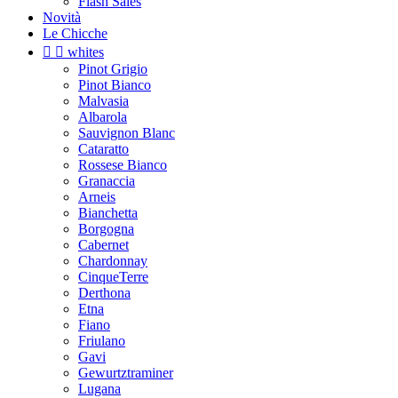
Flash Sales
Novità
Le Chicche


whites
Pinot Grigio
Pinot Bianco
Malvasia
Albarola
Sauvignon Blanc
Cataratto
Rossese Bianco
Granaccia
Arneis
Bianchetta
Borgogna
Cabernet
Chardonnay
CinqueTerre
Derthona
Etna
Fiano
Friulano
Gavi
Gewurtztraminer
Lugana