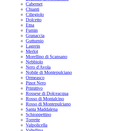
Cabernet
Chianti
Ciliegiolo
Dolcetto
Etna
Fumin
Granaccia
Gutturnio
Lagrein
Merlot
Morellino di Scansano
Nebbiolo
Nero d'Avola
Nobile di Montepulciano
Ormeasco
Pinot Nero
Primitivo
Rossese di Dolceacqua
Rosso di Montalcino
Rosso di Montepulciano
Santa Maddalena
Schioppettino
Torrette
Valpolicella
Valtellina