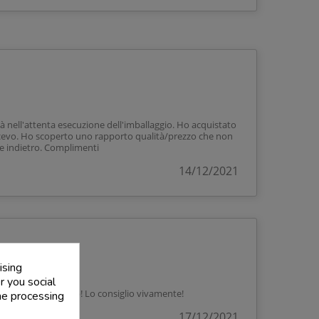
già nell'attenta esecuzione dell'imballaggio. Ho acquistato
scevo. Ho scoperto uno rapporto qualità/prezzo che non
re indietro. Complimenti
14/12/2021
ising
r you social
 e imballaggio, top! Lo consiglio vivamente!
he processing
17/12/2021