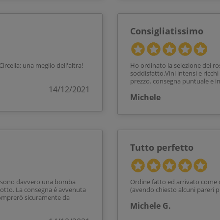
Consigliatissimo
rcella: una meglio dell'altra!
Ho ordinato la selezione dei r
soddisfatto.Vini intensi e ricch
prezzo. consegna puntuale e im
14/12/2021
Michele
Tutto perfetto
a e sono davvero una bomba
Ordine fatto ed arrivato come
odotto. La consegna é avvenuta
(avendo chiesto alcuni pareri p
ricomprerò sicuramente da
Michele G.