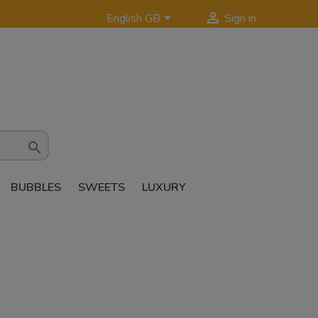


English GB
Sign in

BUBBLES
SWEETS
LUXURY