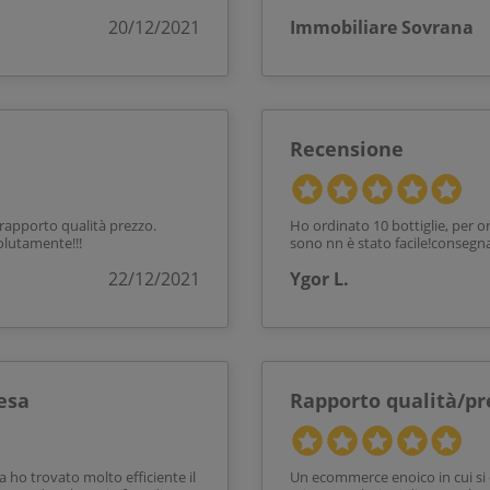
20/12/2021
Immobiliare Sovrana
Recensione
 rapporto qualità prezzo.
Ho ordinato 10 bottiglie, per ora
olutamente!!!
sono nn è stato facile!consegn
22/12/2021
Ygor L.
esa
Rapporto qualità/pr
a ho trovato molto efficiente il
Un ecommerce enoico in cui si d