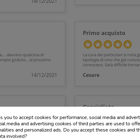
14/12/2021
Primo acquisto
e.... davvero qualcosa di
La cura dei particolari si nota 
o propio goduto... al prossimo
tipologia di vino che già cono
conoscevo. Sarà difficile torna
14/12/2021
Cesare
Consigliato
ks you to accept cookies for performance, social media and advert
al media and advertising cookies of third parties are used to offe
ra un banale supermercato :)
Vino ottimo! Tempi di consegna
nalities and personalized ads. Do you accept these cookies and t
e vere perle!
ata involved?
Eleonora