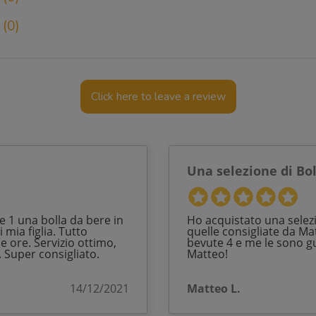
(0)
Click here to leave a review
Una selezione di Boll
e 1 una bolla da bere in
Ho acquistato una selezio
 mia figlia. Tutto
quelle consigliate da M
 ore. Servizio ottimo,
bevute 4 e me le sono gu
 Super consigliato.
Matteo!
14/12/2021
Matteo L.