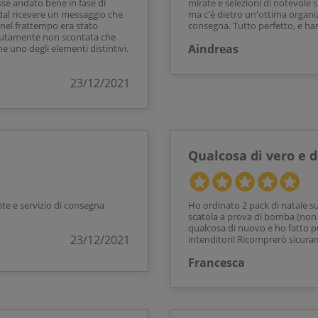
sse andato bene in fase di
mirate e selezioni di notevole
dal ricevere un messaggio che
ma c'è dietro un'ottima organ
 nel frattempo era stato
consegna. Tutto perfetto, e han
olutamente non scontata che
Aindreas
e uno degli elementi distintivi.
23/12/2021
Qualcosa di vero e d
ente e servizio di consegna
Ho ordinato 2 pack di natale su
scatola a prova di bomba (non 
qualcosa di nuovo e ho fatto pu
23/12/2021
intenditori! Ricomprerò sicura
Francesca