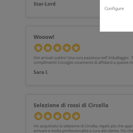
Star-Lord
Configure
Wooow!
Vini arrivati subito! Una cura pazzesca nell’ imballaggio .
complimenti! Consiglio vivamente di affidarsi a queste ma
Sara I.
Selezione di rossi di Circella
Ho acquistato la selezione di Circella, regalo più che app
arrivare e molta professionalità e cura del cliente. Più che