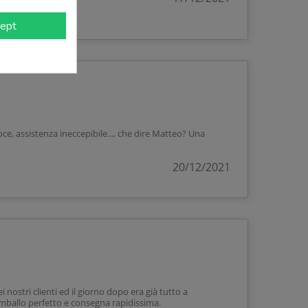
ept
oce, assistenza ineccepibile.... che dire Matteo? Una
20/12/2021
i nostri clienti ed il giorno dopo era già tutto a
Imballo perfetto e consegna rapidissima.