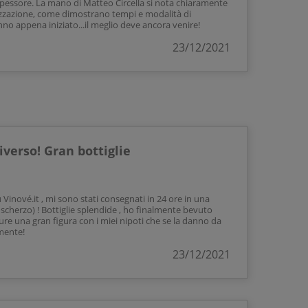
 spessore. La mano di Matteo Circella si nota chiaramente
izzazione, come dimostrano tempi e modalità di
no appena iniziato...il meglio deve ancora venire!
23/12/2021
iverso! Gran bottiglie
 Vinové.it , mi sono stati consegnati in 24 ore in una
scherzo) ! Bottiglie splendide , ho finalmente bevuto
re una gran figura con i miei nipoti che se la danno da
mente!
23/12/2021