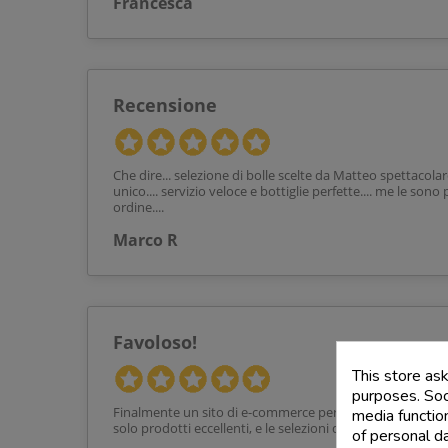
Francesca
Recensione
Che dire... selezione di bolle scelte da Matteo spettacolar
unico.... servizio veloce e bottiglie perfette.... me le son
ordine....
Marco R
Favoloso!
This store as
purposes. Soci
Finalmente un sito di e-commerce per vini che non semb
media functio
solo prodotti eccellenti, e le selezioni di Matteo sono dell
of personal d