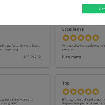
16/12/2021
Acc
Eccellente
 Tutto perfetto, davvero bravi,
Vino eccellente, spedizione vel
ni esperte ;)
certezza!
18/12/2021
luca.meta
Top
rezzato, ordine veloce ad
Effettuato un bell'ordine per de
 consigliato!
disposizione per la consegna. 