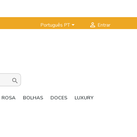


Português PT
Entrar

ROSA
BOLHAS
DOCES
LUXURY