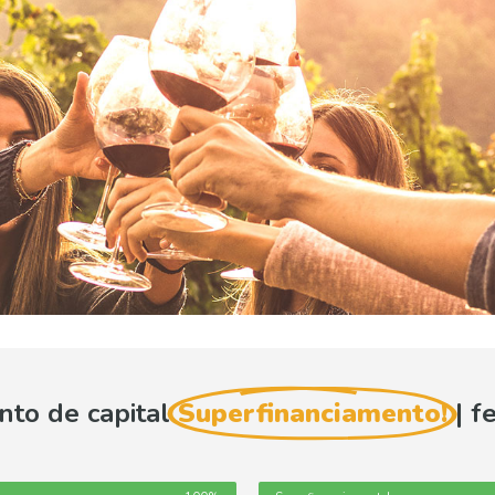
to de capital
Superfinanciamento!
| f