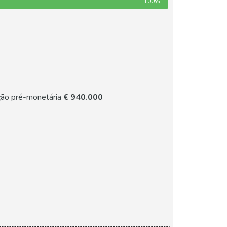
100%
ção pré-monetária
€ 940.000