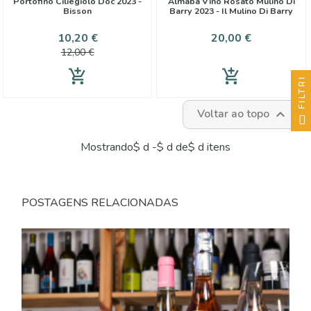
Portofino Ciliegiolo Doc 2023 -
Almaba Vino Rosato Mulino Di
Bisson
Barry 2023 - Il Mulino Di Barry
Preço
Preço
Preço
10,20 €
20,00 €
normal
12,00 €
add_shopping_cart
add_shopping_cart
FILTRI
Voltar ao topo

Mostrando$ d -$ d de$ d itens
POSTAGENS RELACIONADAS