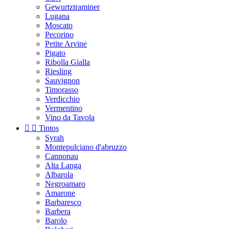
Gewurtztraminer
Lugana
Moscato
Pecorino
Petite Arvine
Pigato
Ribolla Gialla
Riesling
Sauvignon
Timorasso
Verdicchio
Vermentino
Vino da Tavola


Tintos
Syrah
Montepulciano d'abruzzo
Cannonau
Alta Langa
Albarola
Negroamaro
Amarone
Barbaresco
Barbera
Barolo