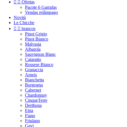


Ofertas
Pacote 6 Garrafas
Vendas relâmpago
Novità
Le Chicche


brancos
Pinot Grigio
Pinot Bianco
Malvasia
Albarola
Sauvignon Blanc
Cataratto
Rossese Bianco
Granaccia
Arneis
Bianchetta
Borgogna
Cabernet
Chardonnay
CinqueTerre
Derthona
Etna
Fiano
Friulano
Gavi