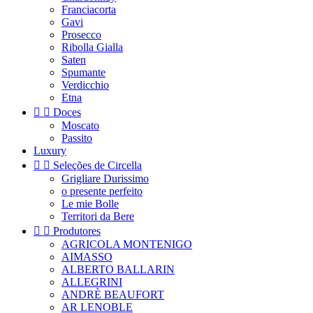
Franciacorta
Gavi
Prosecco
Ribolla Gialla
Saten
Spumante
Verdicchio
Etna


Doces
Moscato
Passito
Luxury


Seleções de Circella
Grigliare Durissimo
o presente perfeito
Le mie Bolle
Territori da Bere


Produtores
AGRICOLA MONTENIGO
AIMASSO
ALBERTO BALLARIN
ALLEGRINI
ANDRÈ BEAUFORT
AR LENOBLE