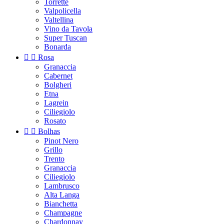
Torrette
Valpolicella
Valtellina
Vino da Tavola
Super Tuscan
Bonarda


Rosa
Granaccia
Cabernet
Bolgheri
Etna
Lagrein
Ciliegiolo
Rosato


Bolhas
Pinot Nero
Grillo
Trento
Granaccia
Ciliegiolo
Lambrusco
Alta Langa
Bianchetta
Champagne
Chardonnay