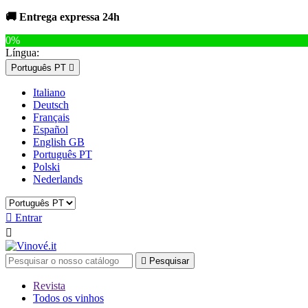
🚚 Entrega expressa 24h
0%
Língua:
Português PT

Italiano
Deutsch
Français
Español
English GB
Português PT
Polski
Nederlands

Entrar


Pesquisar
Revista
Todos os vinhos