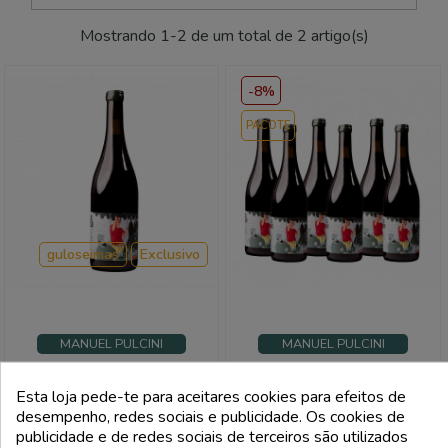
Mostrando 1-2 de um total de 2 artigo(s)
-8%
PACOTE
guloseimas
Exclusivo
MANUEL PULCINI
MANUEL PULCINI
Toscana Rosso Igt Le Déjeuner
Toscana Rosso Igt Le Déjeuner
Des Gottars Exclusive 2020 -
Des Gottars Exclusive 2020 -
Esta loja pede-te para aceitares cookies para efeitos de
Manuel Pulcini
Manuel Pulcini (6 Garrafas)
desempenho, redes sociais e publicidade. Os cookies de
Preço
Preço
Preço
27,00 €
143,52 €
publicidade e de redes sociais de terceiros são utilizados
normal
156,00 €