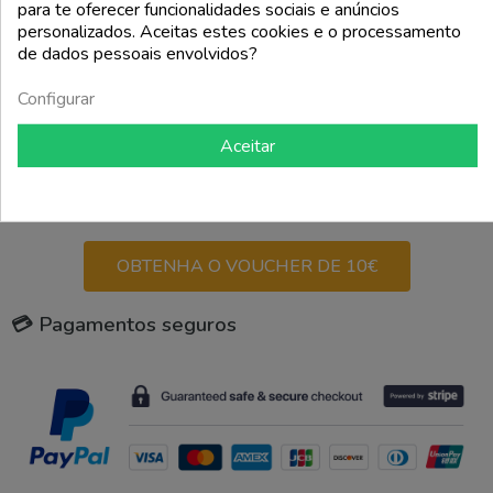
para te oferecer funcionalidades sociais e anúncios
add_shopping_cart
add_shopping_cart
personalizados. Aceitas estes cookies e o processamento
de dados pessoais envolvidos?
Voltar ao topo

Configurar
Aceitar
CUPOM DE DESCONTO DE 10€
PARA A SUA PRIMEIRA
ENCOMENDA!
OBTENHA O VOUCHER DE 10€
💳 Pagamentos seguros