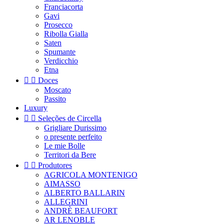
Franciacorta
Gavi
Prosecco
Ribolla Gialla
Saten
Spumante
Verdicchio
Etna


Doces
Moscato
Passito
Luxury


Seleções de Circella
Grigliare Durissimo
o presente perfeito
Le mie Bolle
Territori da Bere


Produtores
AGRICOLA MONTENIGO
AIMASSO
ALBERTO BALLARIN
ALLEGRINI
ANDRÈ BEAUFORT
AR LENOBLE