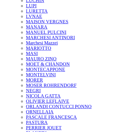
LUCHIN
LUPI
LURETTA
LVNAE
MAISON VERGNES
MANARA
MANUEL PULCINI
MARCHESI ANTINORI
Marchesi Mazzei
MARIOTTO
MASI
MAURO ZINO
MOET & CHANDON
MONTECAPPONE
MONTELVINI
MORER
MOSER ROHRENDORF
NEGRI
NICOLA GATTA
OLIVIER LEFLAIVE
ORLANDI CONTUCCI PONNO
ORNELLAIA
PASCALE FRANCESCA
PASTURA
PERRIER JOUET