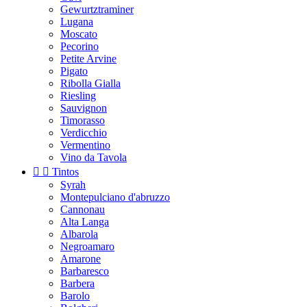
Gewurtztraminer
Lugana
Moscato
Pecorino
Petite Arvine
Pigato
Ribolla Gialla
Riesling
Sauvignon
Timorasso
Verdicchio
Vermentino
Vino da Tavola


Tintos
Syrah
Montepulciano d'abruzzo
Cannonau
Alta Langa
Albarola
Negroamaro
Amarone
Barbaresco
Barbera
Barolo