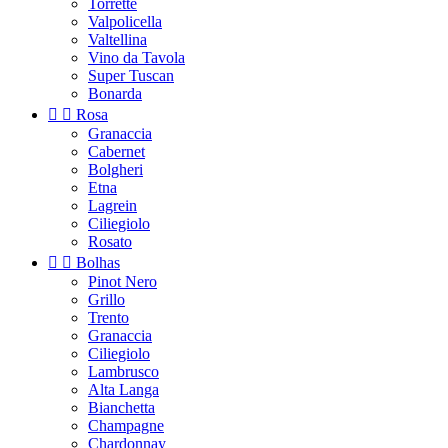
Torrette
Valpolicella
Valtellina
Vino da Tavola
Super Tuscan
Bonarda


Rosa
Granaccia
Cabernet
Bolgheri
Etna
Lagrein
Ciliegiolo
Rosato


Bolhas
Pinot Nero
Grillo
Trento
Granaccia
Ciliegiolo
Lambrusco
Alta Langa
Bianchetta
Champagne
Chardonnay