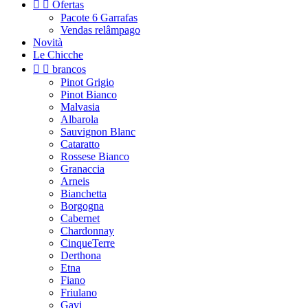


Ofertas
Pacote 6 Garrafas
Vendas relâmpago
Novità
Le Chicche


brancos
Pinot Grigio
Pinot Bianco
Malvasia
Albarola
Sauvignon Blanc
Cataratto
Rossese Bianco
Granaccia
Arneis
Bianchetta
Borgogna
Cabernet
Chardonnay
CinqueTerre
Derthona
Etna
Fiano
Friulano
Gavi