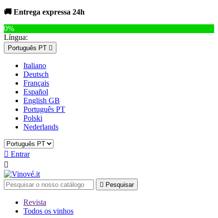
🚚 Entrega expressa 24h
0%
Língua:
Português PT

Italiano
Deutsch
Français
Español
English GB
Português PT
Polski
Nederlands

Entrar


Pesquisar
Revista
Todos os vinhos