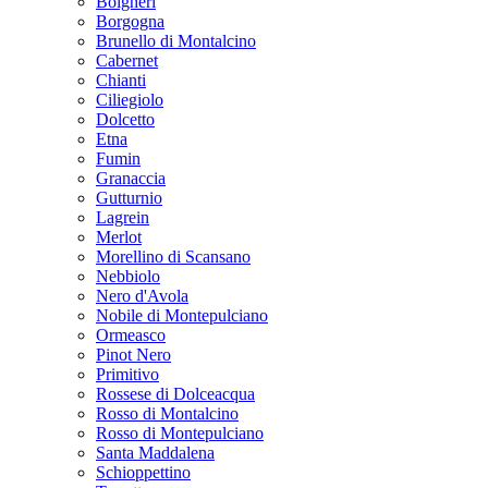
Bolgheri
Borgogna
Brunello di Montalcino
Cabernet
Chianti
Ciliegiolo
Dolcetto
Etna
Fumin
Granaccia
Gutturnio
Lagrein
Merlot
Morellino di Scansano
Nebbiolo
Nero d'Avola
Nobile di Montepulciano
Ormeasco
Pinot Nero
Primitivo
Rossese di Dolceacqua
Rosso di Montalcino
Rosso di Montepulciano
Santa Maddalena
Schioppettino