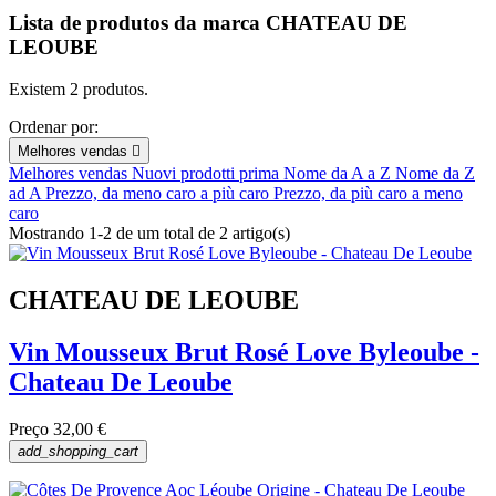
Lista de produtos da marca CHATEAU DE
LEOUBE
Existem 2 produtos.
Ordenar por:
Melhores vendas

Melhores vendas
Nuovi prodotti prima
Nome da A a Z
Nome da Z
ad A
Prezzo, da meno caro a più caro
Prezzo, da più caro a meno
caro
Mostrando 1-2 de um total de 2 artigo(s)
CHATEAU DE LEOUBE
Vin Mousseux Brut Rosé Love Byleoube -
Chateau De Leoube
Preço
32,00 €
add_shopping_cart