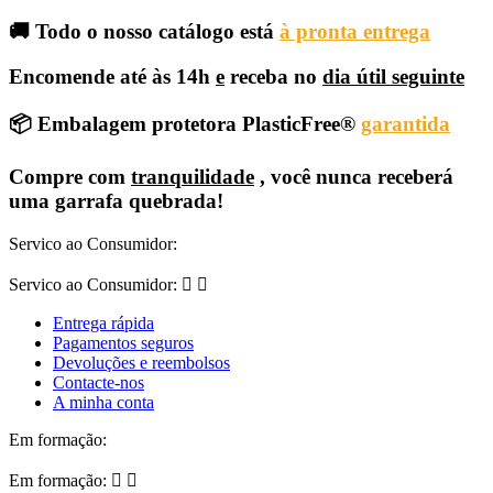
🚚 Todo o nosso catálogo está
à pronta entrega
Encomende até às 14h
e
receba no
dia útil seguinte
📦 Embalagem protetora PlasticFree®
garantida
Compre com
tranquilidade
, você nunca receberá
uma garrafa quebrada!
Servico ao Consumidor:
Servico ao Consumidor:


Entrega rápida
Pagamentos seguros
Devoluções e reembolsos
Contacte-nos
A minha conta
Em formação:
Em formação:

