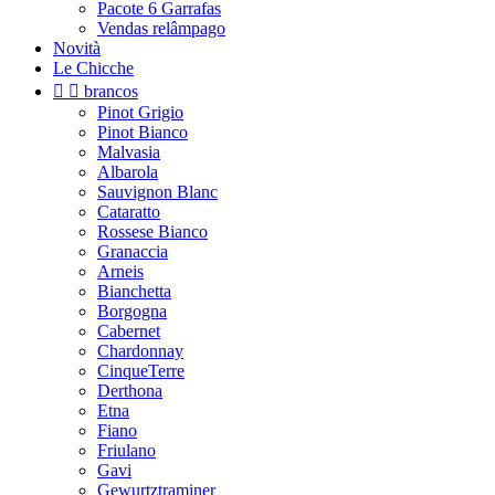
Pacote 6 Garrafas
Vendas relâmpago
Novità
Le Chicche


brancos
Pinot Grigio
Pinot Bianco
Malvasia
Albarola
Sauvignon Blanc
Cataratto
Rossese Bianco
Granaccia
Arneis
Bianchetta
Borgogna
Cabernet
Chardonnay
CinqueTerre
Derthona
Etna
Fiano
Friulano
Gavi
Gewurtztraminer