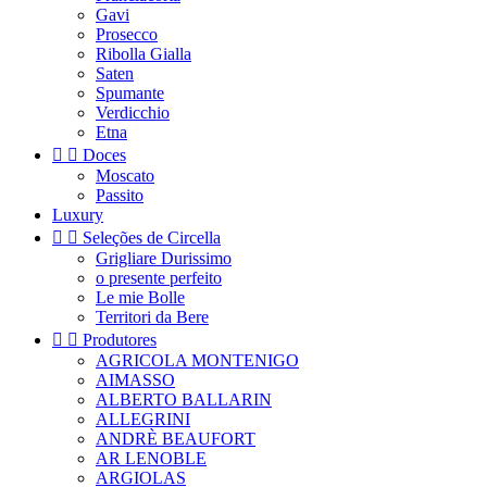
Gavi
Prosecco
Ribolla Gialla
Saten
Spumante
Verdicchio
Etna


Doces
Moscato
Passito
Luxury


Seleções de Circella
Grigliare Durissimo
o presente perfeito
Le mie Bolle
Territori da Bere


Produtores
AGRICOLA MONTENIGO
AIMASSO
ALBERTO BALLARIN
ALLEGRINI
ANDRÈ BEAUFORT
AR LENOBLE
ARGIOLAS