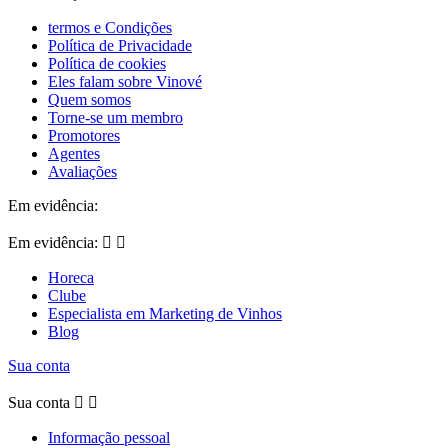
termos e Condições
Política de Privacidade
Política de cookies
Eles falam sobre Vinové
Quem somos
Torne-se um membro
Promotores
Agentes
Avaliações
Em evidência:
Em evidência:


Horeca
Clube
Especialista em Marketing de Vinhos
Blog
Sua conta
Sua conta


Informação pessoal