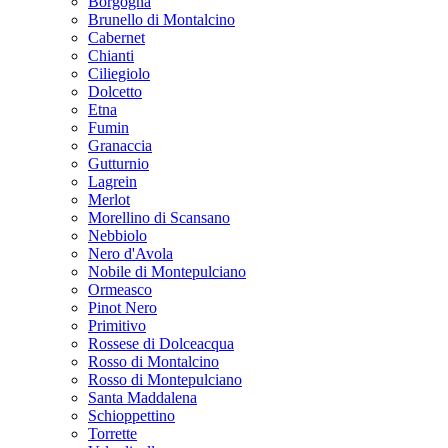
Borgogna
Brunello di Montalcino
Cabernet
Chianti
Ciliegiolo
Dolcetto
Etna
Fumin
Granaccia
Gutturnio
Lagrein
Merlot
Morellino di Scansano
Nebbiolo
Nero d'Avola
Nobile di Montepulciano
Ormeasco
Pinot Nero
Primitivo
Rossese di Dolceacqua
Rosso di Montalcino
Rosso di Montepulciano
Santa Maddalena
Schioppettino
Torrette