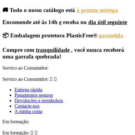
🚚 Todo o nosso catálogo está
à pronta entrega
Encomende até às 14h
e
receba no
dia útil seguinte
📦 Embalagem protetora PlasticFree®
garantida
Compre com
tranquilidade
, você nunca receberá
uma garrafa quebrada!
Servico ao Consumidor:
Servico ao Consumidor:


Entrega rápida
Pagamentos seguros
Devoluções e reembolsos
Contacte-nos
A minha conta
Em formação:
Em formação:

