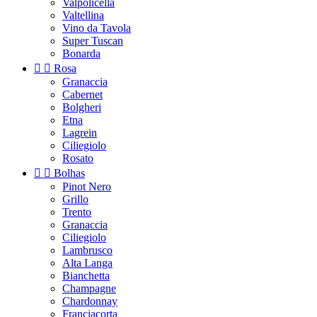
Valpolicella
Valtellina
Vino da Tavola
Super Tuscan
Bonarda


Rosa
Granaccia
Cabernet
Bolgheri
Etna
Lagrein
Ciliegiolo
Rosato


Bolhas
Pinot Nero
Grillo
Trento
Granaccia
Ciliegiolo
Lambrusco
Alta Langa
Bianchetta
Champagne
Chardonnay
Franciacorta