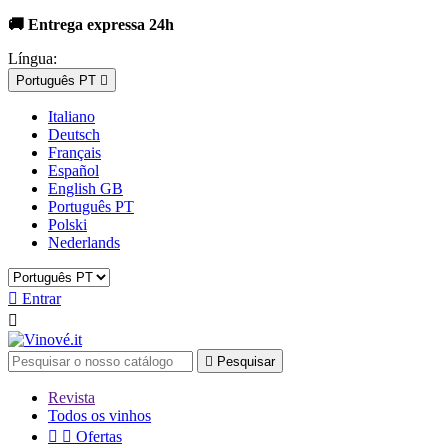
🚚 Entrega expressa 24h
Língua:
Português PT

Italiano
Deutsch
Français
Español
English GB
Português PT
Polski
Nederlands

Entrar


Pesquisar
Revista
Todos os vinhos


Ofertas