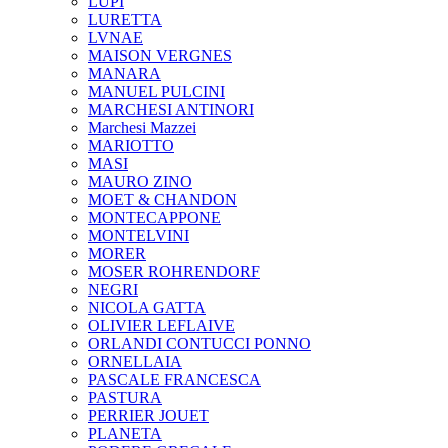
LUPI
LURETTA
LVNAE
MAISON VERGNES
MANARA
MANUEL PULCINI
MARCHESI ANTINORI
Marchesi Mazzei
MARIOTTO
MASI
MAURO ZINO
MOET & CHANDON
MONTECAPPONE
MONTELVINI
MORER
MOSER ROHRENDORF
NEGRI
NICOLA GATTA
OLIVIER LEFLAIVE
ORLANDI CONTUCCI PONNO
ORNELLAIA
PASCALE FRANCESCA
PASTURA
PERRIER JOUET
PLANETA