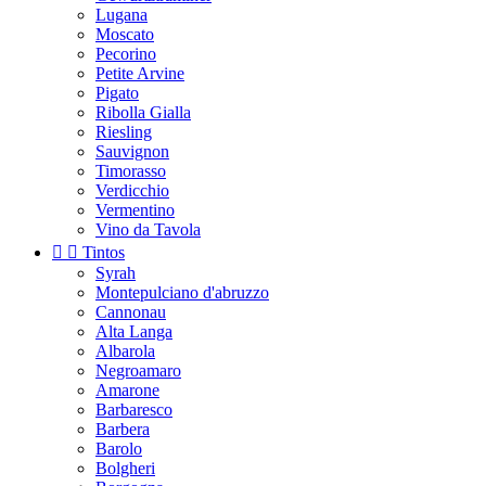
Lugana
Moscato
Pecorino
Petite Arvine
Pigato
Ribolla Gialla
Riesling
Sauvignon
Timorasso
Verdicchio
Vermentino
Vino da Tavola


Tintos
Syrah
Montepulciano d'abruzzo
Cannonau
Alta Langa
Albarola
Negroamaro
Amarone
Barbaresco
Barbera
Barolo
Bolgheri