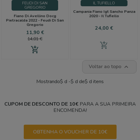
FEUDI DI SAN
IL TUFIELLO
GREGORIO
Campania Fiano Igt Sancho Panza
Fiano Di Avellino Docg
2020 - Il Tufiello
Pietracalda 2022 - Feudi Di San
Gregorio
Preço
24,00 €
Preço
Preço
11,90 €
normal
14,01 €
add_shopping_cart
add_shopping_cart
Voltar ao topo

Mostrando$ d -$ d de$ d itens
CUPOM DE DESCONTO DE 10€
PARA A SUA PRIMEIRA
ENCOMENDA!
OBTENHA O VOUCHER DE 10€