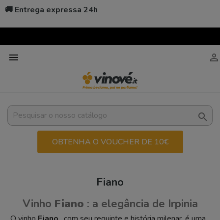
🚚 Entrega expressa 24h



OBTENHA O VOUCHER DE 10€
Fiano
Vinho
Fiano
: a elegância de Irpinia
O vinho
Fiano
, com seu requinte e história milenar, é uma