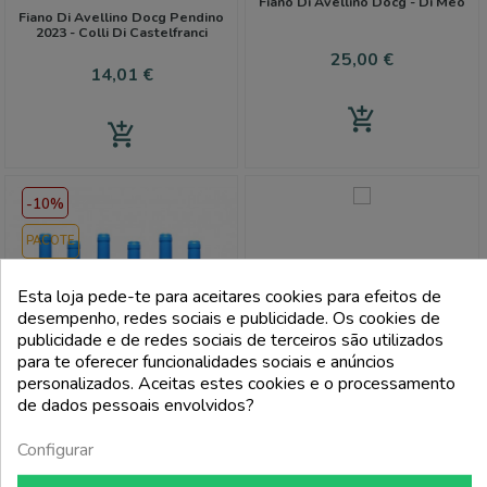
Fiano Di Avellino Docg - Di Meo
uma experiência inesquecível.
Fiano Di Avellino Docg Pendino
2023 - Colli Di Castelfranci
Preço
25,00 €
Preço
14,01 €
add_shopping_cart
add_shopping_cart
-10%
PACOTE
Esta loja pede-te para aceitares cookies para efeitos de
desempenho, redes sociais e publicidade. Os cookies de
publicidade e de redes sociais de terceiros são utilizados
FILTRI
para te oferecer funcionalidades sociais e anúncios
personalizados. Aceitas estes cookies e o processamento
de dados pessoais envolvidos?
DI BARTOLOMEO
Configurar
Fiano Paestum Igp Noé - Di
COLLI DI
Bartolomeo