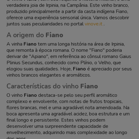
verdadeira joia de Irpinia, na Campânia. Este vinho branco,
produzido principalmente a partir da casta indígena Fiano,
oferece uma experiência sensorial única. Vamos descobrir
juntos suas peculiaridades no portal
vinove.it
.
A origem do
Fiano
A vinha
Fiano
tem uma longa história na área de Irpinia,
que remonta à época romana. O nome "Fiano" poderia
derivar de "Apiano", em referência ao cônsul romano Gaius
Plinius Secundus, conhecido como Plínio, o Velho, que
elogiou suas qualidades. Hoje,
Fiano
é apreciado por seus
vinhos brancos elegantes e aromáticos.
Características do vinho
Fiano
O vinho
Fiano
destaca-se pelo seu perfil aromático
complexo e envolvente, com notas de frutos tropicais,
flores brancas, mel e uma agradável nota amendoada. Na
boca apresenta uma agradável acidez, boa estrutura e um
final longo e persistente. Estes vinhos podem
desenvolver uma surpreendente capacidade de
envelhecimento, adquirindo mais complexidade ao longo
dos anos.