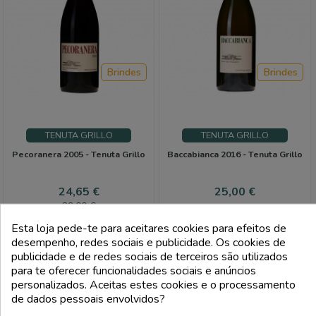
Brindes
Brindes
TENUTA GRILLO
TENUTA GRILLO
Pecoranera 2005 - Tenuta Grillo
Baccabianca 2016 - Tenuta Grillo
Preço
Preço
Preço
24,65 €
25,00 €
normal
29,00 €
Esta loja pede-te para aceitares cookies para efeitos de
add_shopping_cart
add_shopping_cart
desempenho, redes sociais e publicidade. Os cookies de
publicidade e de redes sociais de terceiros são utilizados
para te oferecer funcionalidades sociais e anúncios
-5%
personalizados. Aceitas estes cookies e o processamento
de dados pessoais envolvidos?
PACOTE