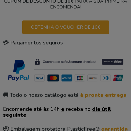
CUPOM DE DESCONTO DE 10€
PARA A SUA PRIMEIRA
ENCOMENDA!
OBTENHA O VOUCHER DE 10€
💳 Pagamentos seguros
🚚 Todo o nosso catálogo está
à pronta entrega
Encomende até às 14h
e
receba no
dia útil
seguinte
📦 Embalagem protetora PlasticFree®
garantida