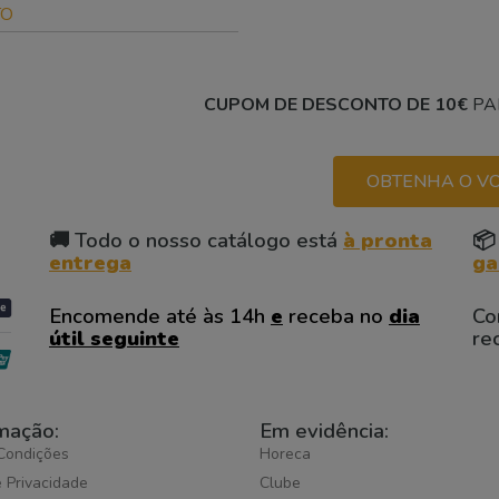
TO
CUPOM DE DESCONTO DE 10€
PA
OBTENHA O VO
🚚 Todo o nosso catálogo está
à pronta
📦
entrega
ga
Encomende até às 14h
e
receba no
dia
Co
útil seguinte
re
mação:
Em evidência:
Condições
Horeca
e Privacidade
Clube