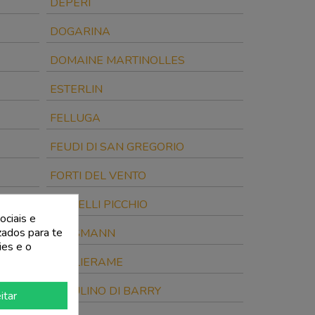
DEPERI
DOGARINA
DOMAINE MARTINOLLES
ESTERLIN
FELLUGA
FEUDI DI SAN GREGORIO
FORTI DEL VENTO
FRATELLI PICCHIO
ociais e
izados para te
GASSMANN
ies e o
GUGLIERAME
IL MULINO DI BARRY
itar