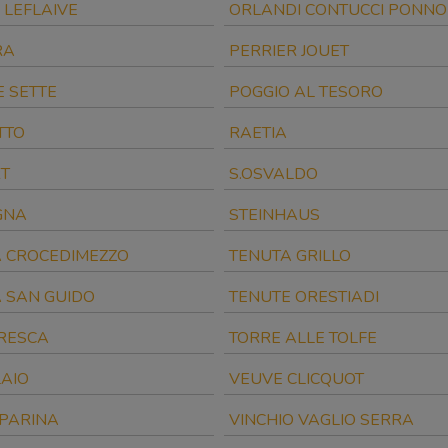
 LEFLAIVE
ORLANDI CONTUCCI PONNO
RA
PERRIER JOUET
 SETTE
POGGIO AL TESORO
TTO
RAETIA
T
S.OSVALDO
GNA
STEINHAUS
 CROCEDIMEZZO
TENUTA GRILLO
 SAN GUIDO
TENUTE ORESTIADI
RESCA
TORRE ALLE TOLFE
AIO
VEUVE CLICQUOT
SPARINA
VINCHIO VAGLIO SERRA