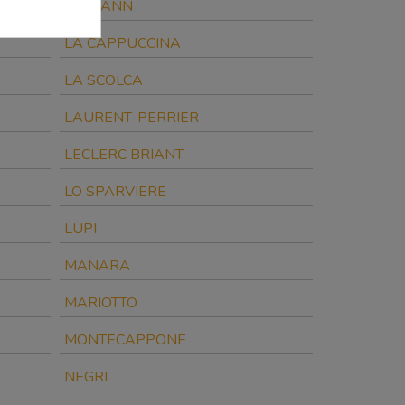
JERMANN
LA CAPPUCCINA
LA SCOLCA
LAURENT-PERRIER
LECLERC BRIANT
LO SPARVIERE
LUPI
MANARA
MARIOTTO
MONTECAPPONE
NEGRI