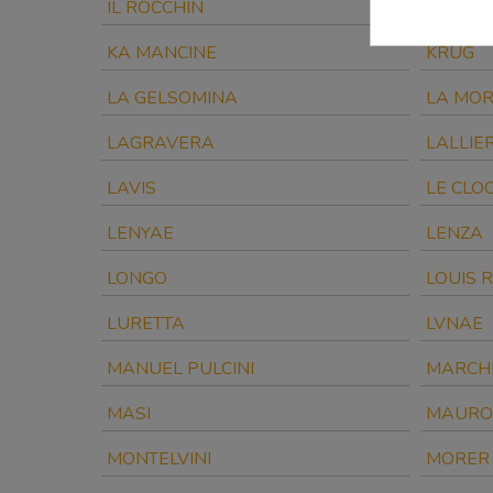
IL ROCCHIN
IL TUFI
KA MANCINE
KRUG
LA GELSOMINA
LA MO
LAGRAVERA
LALLIE
LAVIS
LE CLO
LENYAE
LENZA
LONGO
LOUIS 
LURETTA
LVNAE
MANUEL PULCINI
MARCHE
MASI
MAURO
MONTELVINI
MORER