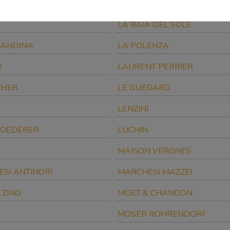
ELLO
INNOCENZO TURCO
LA BAIA DEL SOLE
RANDINA
LA POLENZA
R
LAURENT PERRIER
CHER
LE GUEDARD
LENZINI
ROEDERER
LUCHIN
MAISON VERGNES
SI ANTINORI
MARCHESI MAZZEI
 ZINO
MOET & CHANDON
MOSER ROHRENDORF