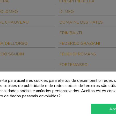
NERA
CRESPI PIERELLA
TOLOMEO
DI MEO
NE CHAUVEAU
DOMAINE DES HATES
ERIK BANTI
IA DELL'ORSO
FEDERICO GRAZIANI
CIO SGUBIN
FEUDI DI ROMANS
FORTEMASSO
ACONTEA
FRANZ HAAS
e-te para aceitares cookies para efeitos de desempenho, redes s
s cookies de publicidade e de redes sociais de terceiros são util
GARESIO
ionalidades sociais e anúncios personalizados. Aceitas estes cook
o de dados pessoais envolvidos?
ANO DELLA SETA
GUGLIELMI
IA ALTÉS
HUNAWIHR
Ace