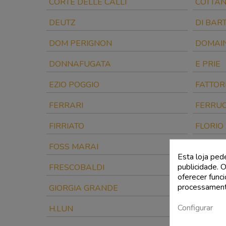
CORTE DELLE CALLI
COTTA
DEUTZ
DI BAR
DOM PERIGNON
DOMAI
DONNAFUGATA
E PRIE
EZIO POGGIO
FATTOR
FERRARI
FERRUC
FIRRIATO
FLORIO
FOSS MARAI
FRANC
Esta loja ped
publicidade. O
FRESCOBALDI
GAJA
oferecer func
processament
GIORGIA GRANDE
GRACCI
Configurar
H.LUN
HERÈNC