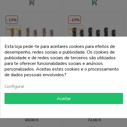
add_shopping_cart
add_shopping_cart
-10%
-10%
PACOTE
PACOTE
Esta loja pede-te para aceitares cookies para efeitos de
desempenho, redes sociais e publicidade. Os cookies de
publicidade e de redes sociais de terceiros são utilizados
para te oferecer funcionalidades sociais e anúncios
personalizados. Aceitas estes cookies e o processamento
de dados pessoais envolvidos?
Configurar
DOGARINA
DOGARINA
Aceitar
Prosecco Rosè Extra Dry
Valdobbiadene Prosecco
Millesimato Doc 2023 - Dogarina
Superiore Brut Docg - Dogarina
(6 Garrafas)
(6 Garrafas)
Preço
Preço
Preço
Preço
54,00 €
64,80 €
normal
normal
60,00 €
72,00 €