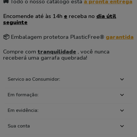
🚚 Todo o nosso catálogo está
à pronta entrega
Encomende até às 14h
e
receba no
dia útil
seguinte
📦 Embalagem protetora PlasticFree®
garantida
Compre com
tranquilidade
, você nunca
receberá uma garrafa quebrada!
Servico ao Consumidor:

Em formação:

Em evidência:

Sua conta
