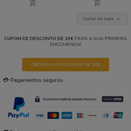
add_shopping_cart
add_shopping_cart
Voltar ao topo

CUPOM DE DESCONTO DE 10€
PARA A SUA PRIMEIRA
ENCOMENDA!
OBTENHA O VOUCHER DE 10€
💳 Pagamentos seguros