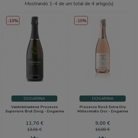
Mostrando 1-4 de um total de 4 artigo(s)
-10%
-10%
DOGARINA
DOGARINA
Valdobbiadene Prosecco
Prosecco Rosè Extra Dry
Superiore Brut Docg - Dogarina
Millesimato Doc - Dogarina
Preço
Preço
Preço
Preço
11,70 €
9,00 €
normal
normal
13,01 €
10,00 €