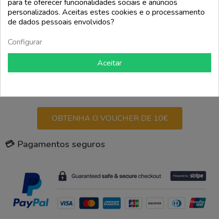
para te oferecer funcionalidades sociais e anúncios
personalizados. Aceitas estes cookies e o processamento
add_shopping_cart
de dados pessoais envolvidos?
Voltar ao topo

Configurar
Aceitar
CUPOM DE DESCONTO DE 10€
PARA A SUA PRIMEIRA
ENCOMENDA!
OBTENHA O VOUCHER DE 10€
💳 Pagamentos seguros