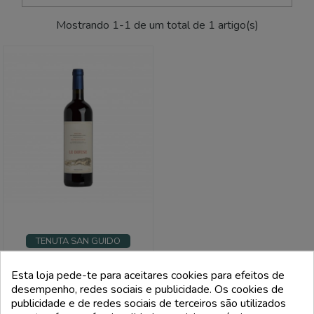
Mostrando 1-1 de um total de 1 artigo(s)
TENUTA SAN GUIDO
Toscana Rosso Igt Le Difese -
Tenuta San Guido
Esta loja pede-te para aceitares cookies para efeitos de
desempenho, redes sociais e publicidade. Os cookies de
Preço
42,00 €
publicidade e de redes sociais de terceiros são utilizados