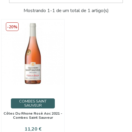
Mostrando 1-1 de um total de 1 artigo(s)
-20%
COMBES SAINT
SAUVEUR
Côtes Du Rhone Rosè Aoc 2021 -
Combes Saint Sauveur
Preço
Preço
11,20 €