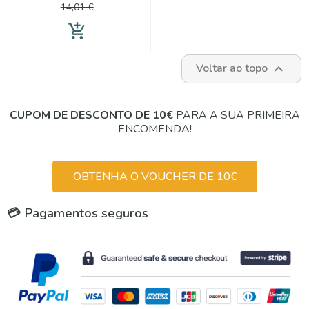
normal
14,01 €
add_shopping_cart
Voltar ao topo

CUPOM DE DESCONTO DE 10€
PARA A SUA PRIMEIRA
ENCOMENDA!
OBTENHA O VOUCHER DE 10€
💳 Pagamentos seguros