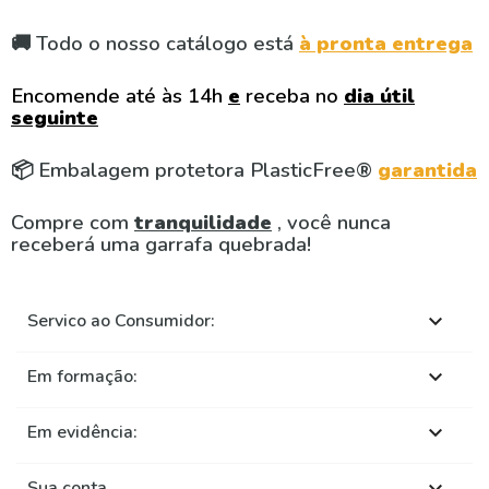
🚚 Todo o nosso catálogo está
à pronta entrega
Encomende até às 14h
e
receba no
dia útil
seguinte
📦 Embalagem protetora PlasticFree®
garantida
Compre com
tranquilidade
, você nunca
receberá uma garrafa quebrada!
Servico ao Consumidor:

Em formação:

Em evidência:

Sua conta
