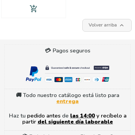
add_shopping_cart
Volver arriba

💳 Pagos seguros
🚚 Todo nuestro catálogo está listo para
entrega
Haz tu
pedido antes
de
las 14:00
y recíbelo a
partir
del siguiente día laborable