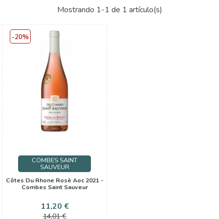
Mostrando 1-1 de 1 artículo(s)
-20%
COMBES SAINT
SAUVEUR
Côtes Du Rhone Rosè Aoc 2021 -
Combes Saint Sauveur
Precio
Precio
11,20 €
base
14,01 €