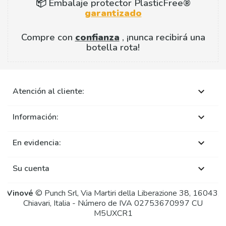
📦 Embalaje protector PlasticFree®
garantizado
Compre con
confianza
, ¡nunca recibirá una
botella rota!
Atención al cliente:

Información:

En evidencia:

Su cuenta

Vinové
© Punch Srl, Via Martiri della Liberazione 38, 16043,
Chiavari, Italia - Número de IVA 02753670997 CU
M5UXCR1