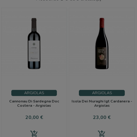
ARGIOLAS
ARGIOLAS
Cannonau Di Sardegna Doc
Isola Dei Nuraghi Igt Cardanera -
Costera - Argiolas
Argiolas
Precio
Precio
20,00 €
23,00 €
add_shopping_cart
add_shopping_cart