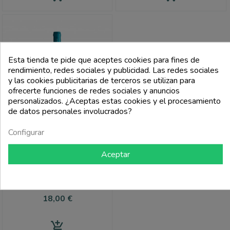
Esta tienda te pide que aceptes cookies para fines de
rendimiento, redes sociales y publicidad. Las redes sociales
y las cookies publicitarias de terceros se utilizan para
ofrecerte funciones de redes sociales y anuncios
personalizados. ¿Aceptas estas cookies y el procesamiento
de datos personales involucrados?
Configurar
Aceptar
ARGIOLAS
Vermentino Di Sardegna Doc
Costamolino - Argiolas
Precio
18,00 €
add_shopping_cart