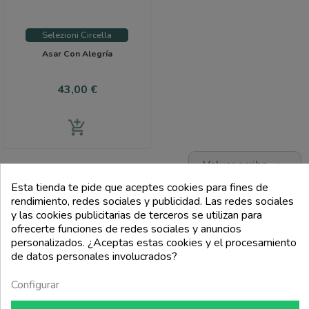
Selezioni Circella
Asar Con Alegría
Precio
43,00 €
add_shopping_cart
Volver arriba

Esta tienda te pide que aceptes cookies para fines de
Mostrando$ d -$ d de$ d artículos
rendimiento, redes sociales y publicidad. Las redes sociales
y las cookies publicitarias de terceros se utilizan para
FILTRI
ofrecerte funciones de redes sociales y anuncios
personalizados. ¿Aceptas estas cookies y el procesamiento
ENTRADAS DE BLOG RELACIONADAS
de datos personales involucrados?
Configurar