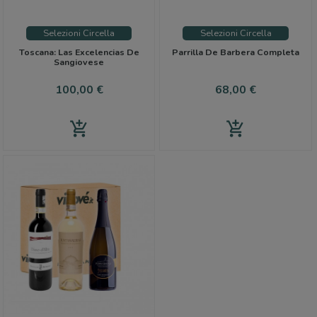
Selezioni Circella
Selezioni Circella
Toscana: Las Excelencias De
Parrilla De Barbera Completa
Sangiovese
Precio
Precio
100,00 €
68,00 €
add_shopping_cart
add_shopping_cart