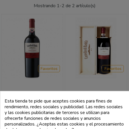
Mostrando 1-2 de 2 artículo(s)
Favoritos
Favoritos
CASTELLO DI RADDA
CASTELLO DI RADDA
Esta tienda te pide que aceptes cookies para fines de
Chianti Classico Docg 2019 -
Chianti Classico Docg 2018
rendimiento, redes sociales y publicidad. Las redes sociales
Castello Di Radda
Magnum 1.5L - Castello Di Radda
y las cookies publicitarias de terceros se utilizan para
Precio
Precio
18,00 €
55,00 €
ofrecerte funciones de redes sociales y anuncios
personalizados. ¿Aceptas estas cookies y el procesamiento