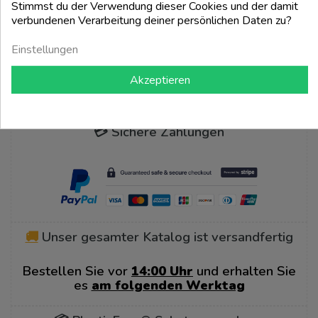
Stimmst du der Verwendung dieser Cookies und der damit
verbundenen Verarbeitung deiner persönlichen Daten zu?
add_shopping_cart
add_shopping_cart
Einstellungen
Zum Seitenanfang

Akzeptieren
💳 Sichere Zahlungen
🚚
Unser gesamter Katalog ist versandfertig
Bestellen Sie vor
14:00 Uhr
und erhalten Sie
es
am folgenden Werktag