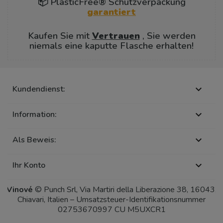
📦 PlasticFree® Schutzverpackung
garantiert
Kaufen Sie mit
Vertrauen
, Sie werden
niemals eine kaputte Flasche erhalten!
Kundendienst:

Information:

Als Beweis:

Ihr Konto

Vinové
© Punch Srl, Via Martiri della Liberazione 38, 16043,
Chiavari, Italien – Umsatzsteuer-Identifikationsnummer
02753670997 CU M5UXCR1