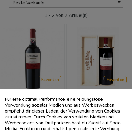

Beste Verkäufe
1 - 2 von 2 Artikel(n)
Favoriten
Favoriten
Für eine optimal Performance, eine reibungslose
Verwendung sozialer Medien und aus Werbezwecken
CASTELLO DI RADDA
CASTELLO DI RADDA
empfiehlt dir dieser Laden, der Verwendung von Cookies
Chianti Classico Docg 2019 -
Chianti Classico Docg 2018
zuzustimmen. Durch Cookies von sozialen Medien und
Castello Di Radda
Magnum 1,5L - Castello Di Radda
Werbecookies von Drittparteien hast du Zugriff auf Social-
Media-Funktionen und erhältst personalisierte Werbung.
Preis
Preis
18,00 €
55,00 €