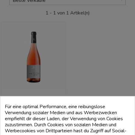
Beste Verkäufe
1 - 1 von 1 Artikel(n)
Für eine optimal Performance, eine reibungslose
COTTANERA
Verwendung sozialer Medien und aus Werbezwecken
Ätna Rosato Doc - Cottanera
empfiehlt dir dieser Laden, der Verwendung von Cookies
zuzustimmen. Durch Cookies von sozialen Medien und
FILTRI
Preis
23,00 €
Werbecookies von Drittparteien hast du Zugriff auf Social-