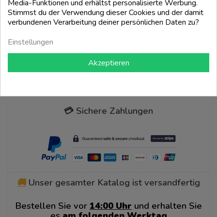
Media-Funktionen und erhältst personalisierte Werbung.
Stimmst du der Verwendung dieser Cookies und der damit
add_shopping_cart
verbundenen Verarbeitung deiner persönlichen Daten zu?
Einstellungen
Zum Seitenanfang

Akzeptieren
Es werden $ d - $ d von $ d Artikeln angezeigt
💳 Sichere Zahlungen
🚚
Unser gesamter Katalog ist versandfertig
Bestellen Sie vor
14:00 Uhr
und erhalten Sie
es
am folgenden Werktag