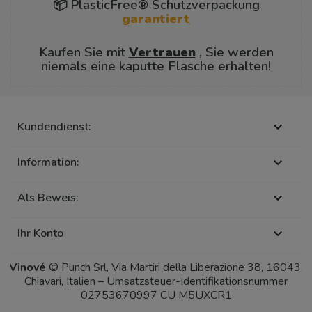
📦 PlasticFree® Schutzverpackung
garantiert
Kaufen Sie mit
Vertrauen
, Sie werden
niemals eine kaputte Flasche erhalten!
Kundendienst:

Information:

Als Beweis:

Ihr Konto

Vinové
© Punch Srl, Via Martiri della Liberazione 38, 16043,
Chiavari, Italien – Umsatzsteuer-Identifikationsnummer
02753670997 CU M5UXCR1