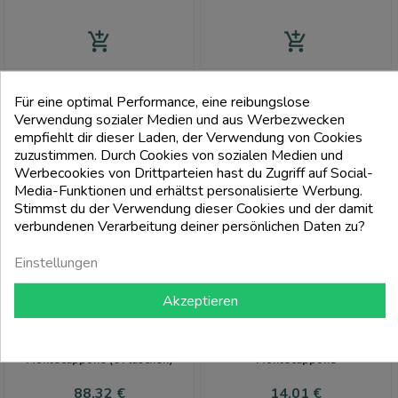
add_shopping_cart
add_shopping_cart
-8%
Für eine optimal Performance, eine reibungslose
Verwendung sozialer Medien und aus Werbezwecken
ARTIKELBÜNDEL
empfiehlt dir dieser Laden, der Verwendung von Cookies
zuzustimmen. Durch Cookies von sozialen Medien und
Werbecookies von Drittparteien hast du Zugriff auf Social-
Media-Funktionen und erhältst personalisierte Werbung.
Stimmst du der Verwendung dieser Cookies und der damit
verbundenen Verarbeitung deiner persönlichen Daten zu?
Einstellungen
Akzeptieren
MONTECAPPONE
MONTECAPPONE
Marche Rosso Igt Violante 2022 -
Passerina Marche Igt Madame -
Montecappone (6 Flaschen)
Montecappone
Preis
Verkaufspreis
Preis
88,32 €
14,01 €