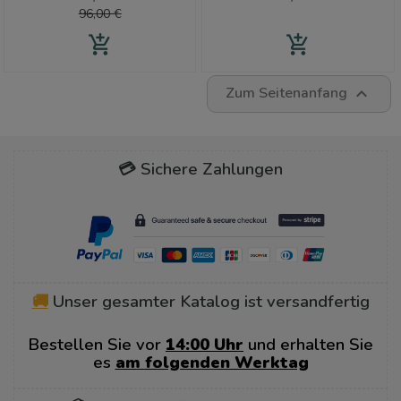
96,00 €
add_shopping_cart
add_shopping_cart
Zum Seitenanfang

💳 Sichere Zahlungen
🚚
Unser gesamter Katalog ist versandfertig
Bestellen Sie vor
14:00 Uhr
und erhalten Sie
es
am folgenden Werktag