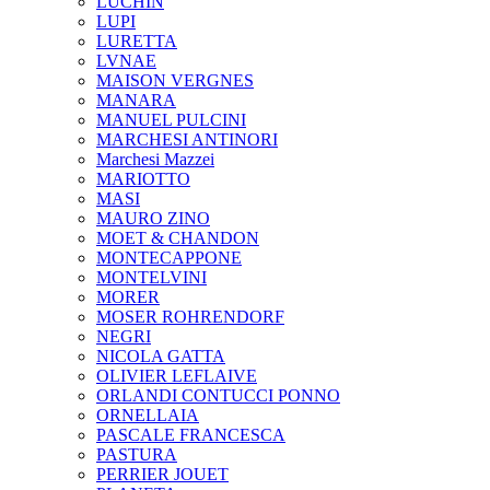
LUCHIN
LUPI
LURETTA
LVNAE
MAISON VERGNES
MANARA
MANUEL PULCINI
MARCHESI ANTINORI
Marchesi Mazzei
MARIOTTO
MASI
MAURO ZINO
MOET & CHANDON
MONTECAPPONE
MONTELVINI
MORER
MOSER ROHRENDORF
NEGRI
NICOLA GATTA
OLIVIER LEFLAIVE
ORLANDI CONTUCCI PONNO
ORNELLAIA
PASCALE FRANCESCA
PASTURA
PERRIER JOUET