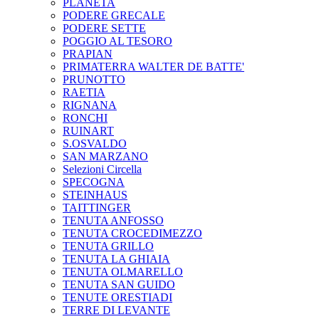
PLANETA
PODERE GRECALE
PODERE SETTE
POGGIO AL TESORO
PRAPIAN
PRIMATERRA WALTER DE BATTE'
PRUNOTTO
RAETIA
RIGNANA
RONCHI
RUINART
S.OSVALDO
SAN MARZANO
Selezioni Circella
SPECOGNA
STEINHAUS
TAITTINGER
TENUTA ANFOSSO
TENUTA CROCEDIMEZZO
TENUTA GRILLO
TENUTA LA GHIAIA
TENUTA OLMARELLO
TENUTA SAN GUIDO
TENUTE ORESTIADI
TERRE DI LEVANTE