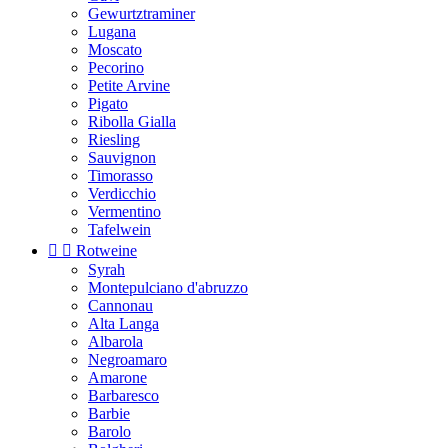
Gewurtztraminer
Lugana
Moscato
Pecorino
Petite Arvine
Pigato
Ribolla Gialla
Riesling
Sauvignon
Timorasso
Verdicchio
Vermentino
Tafelwein


Rotweine
Syrah
Montepulciano d'abruzzo
Cannonau
Alta Langa
Albarola
Negroamaro
Amarone
Barbaresco
Barbie
Barolo