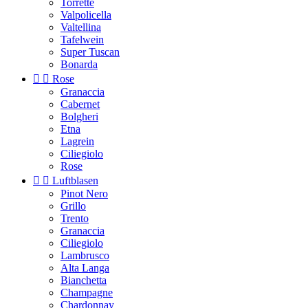
Torrette
Valpolicella
Valtellina
Tafelwein
Super Tuscan
Bonarda


Rose
Granaccia
Cabernet
Bolgheri
Etna
Lagrein
Ciliegiolo
Rose


Luftblasen
Pinot Nero
Grillo
Trento
Granaccia
Ciliegiolo
Lambrusco
Alta Langa
Bianchetta
Champagne
Chardonnay