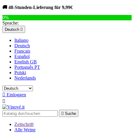
🚚 48-Stunden-Lieferung für 9,99€
0%
Sprache:
Deutsch

Italiano
Deutsch
Français
Español
English GB
Português PT
Polski
Nederlands

Einloggen


Suche
Zeitschrift
Alle Weine