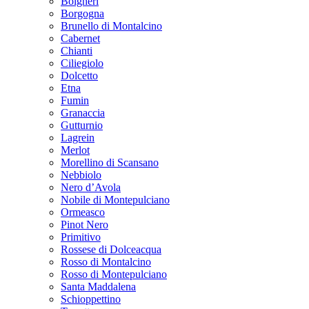
Bolgheri
Borgogna
Brunello di Montalcino
Cabernet
Chianti
Ciliegiolo
Dolcetto
Etna
Fumin
Granaccia
Gutturnio
Lagrein
Merlot
Morellino di Scansano
Nebbiolo
Nero d’Avola
Nobile di Montepulciano
Ormeasco
Pinot Nero
Primitivo
Rossese di Dolceacqua
Rosso di Montalcino
Rosso di Montepulciano
Santa Maddalena
Schioppettino