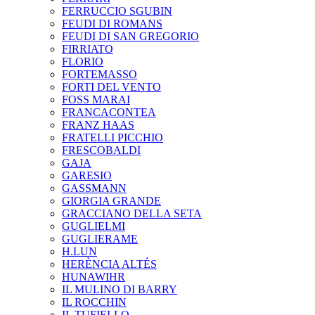
FERRUCCIO SGUBIN
FEUDI DI ROMANS
FEUDI DI SAN GREGORIO
FIRRIATO
FLORIO
FORTEMASSO
FORTI DEL VENTO
FOSS MARAI
FRANCACONTEA
FRANZ HAAS
FRATELLI PICCHIO
FRESCOBALDI
GAJA
GARESIO
GASSMANN
GIORGIA GRANDE
GRACCIANO DELLA SETA
GUGLIELMI
GUGLIERAME
H.LUN
HERÈNCIA ALTÉS
HUNAWIHR
IL MULINO DI BARRY
IL ROCCHIN
IL TUFIELLO