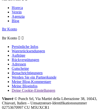
Horeca
Verein
Agenzia
Blog
Ihr Konto
Ihr Konto


Persönliche Infos
Warenrücksendungen
Aufträge
Rückvergütungen
Adressen
Gutscheine
Benachrichtigungen
Werden Sie ein Partnerkunde
Meine Blog-Kommentare
Meine Bloginfos
Deine Cookie-Einstellungen
Vinové
© Punch Srl, Via Martiri della Liberazione 38, 16043,
Chiavari, Italien – Umsatzsteuer-Identifikationsnummer
02753670997 CU M5UXCR1