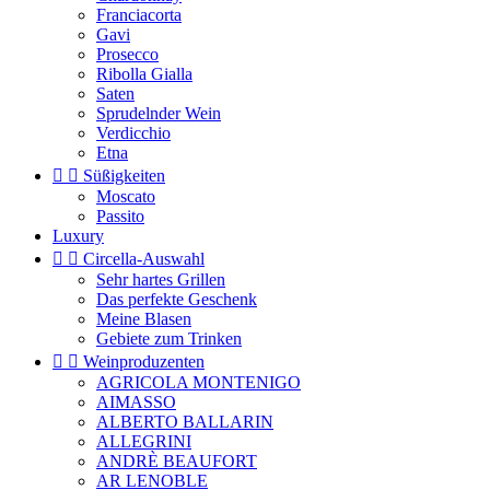
Franciacorta
Gavi
Prosecco
Ribolla Gialla
Saten
Sprudelnder Wein
Verdicchio
Etna


Süßigkeiten
Moscato
Passito
Luxury


Circella-Auswahl
Sehr hartes Grillen
Das perfekte Geschenk
Meine Blasen
Gebiete zum Trinken


Weinproduzenten
AGRICOLA MONTENIGO
AIMASSO
ALBERTO BALLARIN
ALLEGRINI
ANDRÈ BEAUFORT
AR LENOBLE