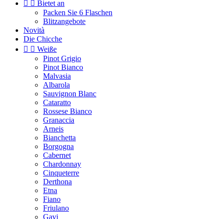


Bietet an
Packen Sie 6 Flaschen
Blitzangebote
Novità
Die Chicche


Weiße
Pinot Grigio
Pinot Bianco
Malvasia
Albarola
Sauvignon Blanc
Cataratto
Rossese Bianco
Granaccia
Arneis
Bianchetta
Borgogna
Cabernet
Chardonnay
Cinqueterre
Derthona
Etna
Fiano
Friulano
Gavi