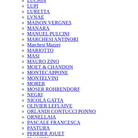
LUCHIN
LUPI
LURETTA
LVNAE
MAISON VERGNES
MANARA
MANUEL PULCINI
MARCHESI ANTINORI
Marchesi Mazzei
MARIOTTO
MASI
MAURO ZINO
MOET & CHANDON
MONTECAPPONE
MONTELVINI
MORER
MOSER ROHRENDORF
NEGRI
NICOLA GATTA
OLIVIER LEFLAIVE
ORLANDI CONTUCCI PONNO
ORNELLAIA
PASCALE FRANCESCA
PASTURA
PERRIER JOUET