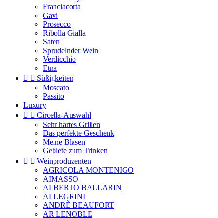
Franciacorta
Gavi
Prosecco
Ribolla Gialla
Saten
Sprudelnder Wein
Verdicchio
Etna


Süßigkeiten
Moscato
Passito
Luxury


Circella-Auswahl
Sehr hartes Grillen
Das perfekte Geschenk
Meine Blasen
Gebiete zum Trinken


Weinproduzenten
AGRICOLA MONTENIGO
AIMASSO
ALBERTO BALLARIN
ALLEGRINI
ANDRÈ BEAUFORT
AR LENOBLE