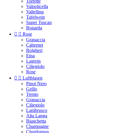
Torrette
Valpolicella
Valtellina
Tafelwein
Super Tuscan
Bonarda


Rose
Granaccia
Cabernet
Bolgheri
Etna
Lagrein
Ciliegiolo
Rose


Luftblasen
Pinot Nero
Grillo
Trento
Granaccia
Ciliegiolo
Lambrusco
Alta Langa
Bianchetta
Champagne
Chardonnay