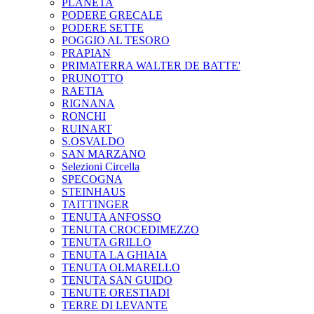
PLANETA
PODERE GRECALE
PODERE SETTE
POGGIO AL TESORO
PRAPIAN
PRIMATERRA WALTER DE BATTE'
PRUNOTTO
RAETIA
RIGNANA
RONCHI
RUINART
S.OSVALDO
SAN MARZANO
Selezioni Circella
SPECOGNA
STEINHAUS
TAITTINGER
TENUTA ANFOSSO
TENUTA CROCEDIMEZZO
TENUTA GRILLO
TENUTA LA GHIAIA
TENUTA OLMARELLO
TENUTA SAN GUIDO
TENUTE ORESTIADI
TERRE DI LEVANTE