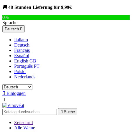
🚚 48-Stunden-Lieferung für 9,99€
0%
Sprache:
Deutsch

Italiano
Deutsch
Français
Español
English GB
Português PT
Polski
Nederlands

Einloggen


Suche
Zeitschrift
Alle Weine