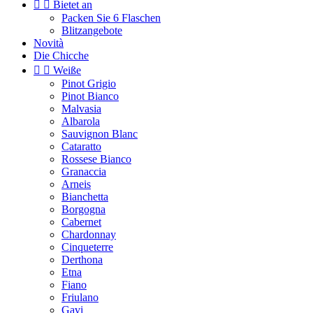


Bietet an
Packen Sie 6 Flaschen
Blitzangebote
Novità
Die Chicche


Weiße
Pinot Grigio
Pinot Bianco
Malvasia
Albarola
Sauvignon Blanc
Cataratto
Rossese Bianco
Granaccia
Arneis
Bianchetta
Borgogna
Cabernet
Chardonnay
Cinqueterre
Derthona
Etna
Fiano
Friulano
Gavi