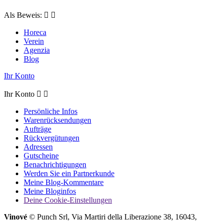
Als Beweis:


Horeca
Verein
Agenzia
Blog
Ihr Konto
Ihr Konto


Persönliche Infos
Warenrücksendungen
Aufträge
Rückvergütungen
Adressen
Gutscheine
Benachrichtigungen
Werden Sie ein Partnerkunde
Meine Blog-Kommentare
Meine Bloginfos
Deine Cookie-Einstellungen
Vinové
© Punch Srl, Via Martiri della Liberazione 38, 16043,