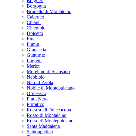
Bolgheri
Borgogna
Brunello di Montalcino
Cabernet
Chianti
Ciliegiolo
Dolcetto
Etna
Fumin
Granaccia
Gutturnio
Lagrein
Merlot
Morellino di Scansano
Nebbiolo
Nero d’Avola
Nobile di Montepulciano
Ormeasco
Pinot Nero
Primitivo
Rossese di Dolceacqua
Rosso di Montalcino
Rosso di Montepulciano
Santa Maddalena
Schioppettino