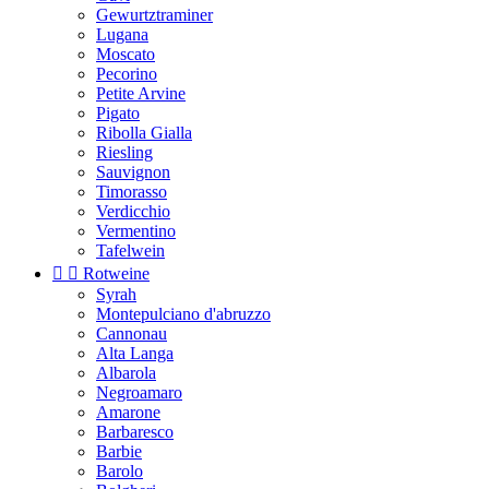
Gewurtztraminer
Lugana
Moscato
Pecorino
Petite Arvine
Pigato
Ribolla Gialla
Riesling
Sauvignon
Timorasso
Verdicchio
Vermentino
Tafelwein


Rotweine
Syrah
Montepulciano d'abruzzo
Cannonau
Alta Langa
Albarola
Negroamaro
Amarone
Barbaresco
Barbie
Barolo