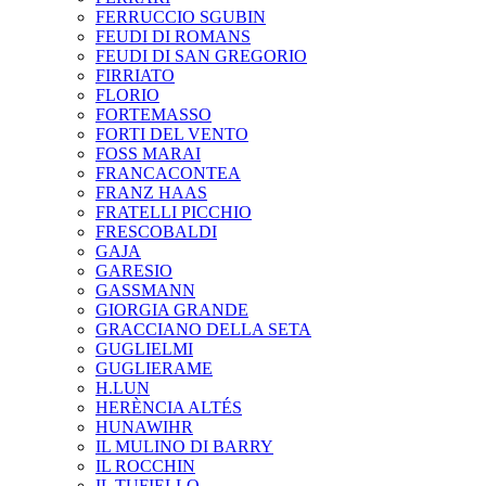
FERRUCCIO SGUBIN
FEUDI DI ROMANS
FEUDI DI SAN GREGORIO
FIRRIATO
FLORIO
FORTEMASSO
FORTI DEL VENTO
FOSS MARAI
FRANCACONTEA
FRANZ HAAS
FRATELLI PICCHIO
FRESCOBALDI
GAJA
GARESIO
GASSMANN
GIORGIA GRANDE
GRACCIANO DELLA SETA
GUGLIELMI
GUGLIERAME
H.LUN
HERÈNCIA ALTÉS
HUNAWIHR
IL MULINO DI BARRY
IL ROCCHIN
IL TUFIELLO