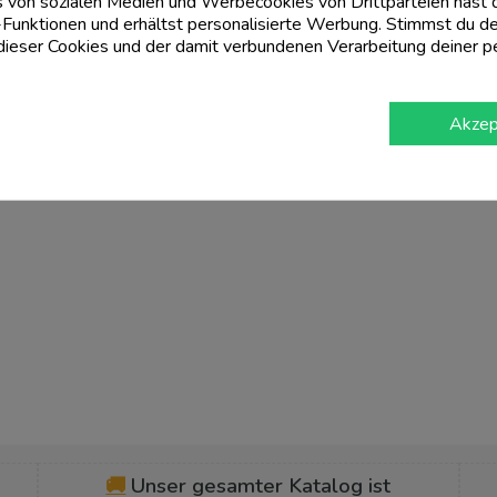
 von sozialen Medien und Werbecookies von Drittparteien hast du
Funktionen und erhältst personalisierte Werbung. Stimmst du de
eser Cookies und der damit verbundenen Verarbeitung deiner p
Akzep
🚚
Unser gesamter Katalog ist