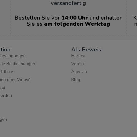
versandfertig
Bestellen Sie vor
14:00 Uhr
und erhalten
K
Sie es
am folgenden Werktag
n
tion:
Als Beweis:
sbedingungen
Horeca
utz-Bestimmungen
Verein
htlinie
Agenzia
hen über Vinové
Blog
ind
werden
gen