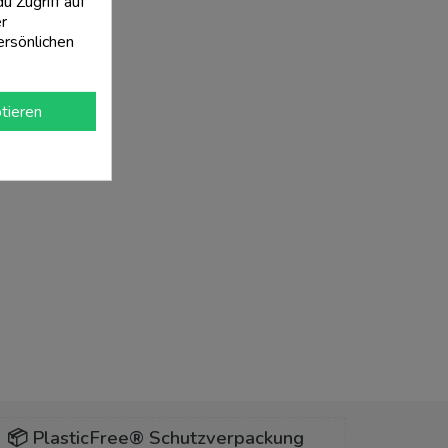
 Zugriff auf
r
ersönlichen
tieren
📦 PlasticFree® Schutzverpackung