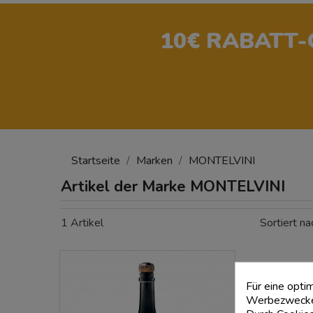
10€ RABATT
Startseite
Marken
MONTELVINI
Artikel der Marke MONTELVINI
1 Artikel
Sortiert na
Für eine opti
Werbezwecken