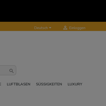


Deutsch
Einloggen

E
LUFTBLASEN
SÜSSIGKEITEN
LUXURY