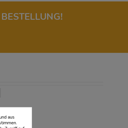
 BESTELLUNG!

 und aus
stimmen.