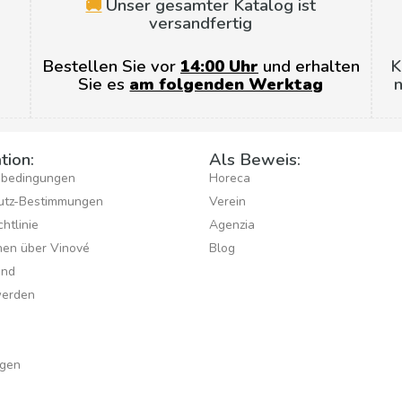
🚚
Unser gesamter Katalog ist
versandfertig
Bestellen Sie vor
14:00 Uhr
und erhalten
K
Sie es
am folgenden Werktag
n
tion:
Als Beweis:
sbedingungen
Horeca
utz-Bestimmungen
Verein
htlinie
Agenzia
hen über Vinové
Blog
ind
werden
gen