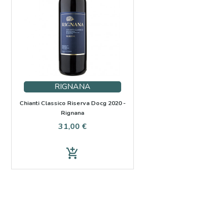
RIGNANA
Chianti Classico Riserva Docg 2020 -
Rignana
Preis
31,00 €
add_shopping_cart