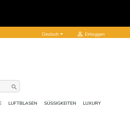


Deutsch
Einloggen

E
LUFTBLASEN
SÜSSIGKEITEN
LUXURY