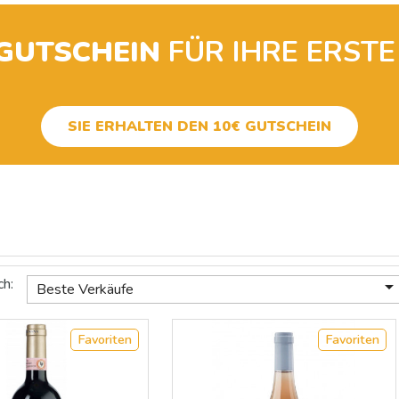
-GUTSCHEIN
FÜR IHRE ERSTE
SIE ERHALTEN DEN 10€ GUTSCHEIN
ch:
Beste Verkäufe
Favoriten
Favoriten