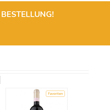
 BESTELLUNG!

Favoriten