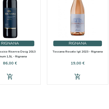
RIGNANA
RIGNANA
assico Riserva Docg 2013
Toscana Rosato Igt 2023 - Rignana
um 1,5L - Rignana
Preis
Preis
86,00 €
19,00 €
add_shopping_cart
add_shopping_cart