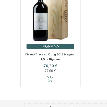
RIGNANA
Chianti Classico Docg 2013 Magnum
1,5L - Rignana
Preis
Verkaufspreis
70,20 €
77,99 €
add_shopping_cart