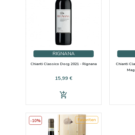
RIGNANA
Chianti Classico Docg 2021 - Rignana
Chianti Cl
Magn
Preis
15,99 €
add_shopping_cart
Favoriten
-10%