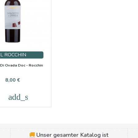
IL ROCCHIN
Di Ovada Doc - Rocchin
Preis
8,00 €
add_shopping_cart
🚚
Unser gesamter Katalog ist