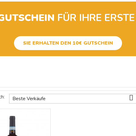
-GUTSCHEIN
FÜR IHRE ERSTE
SIE ERHALTEN DEN 10€ GUTSCHEIN
ch:

Beste Verkäufe