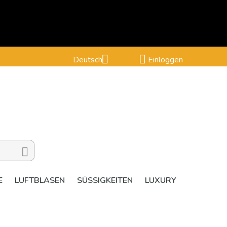


Deutsch
Einloggen

E
LUFTBLASEN
SÜSSIGKEITEN
LUXURY