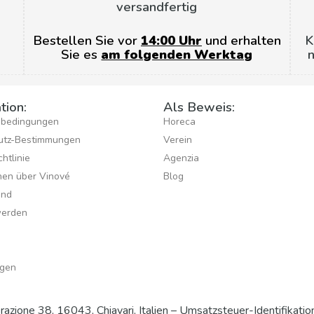
versandfertig
Bestellen Sie vor
14:00 Uhr
und erhalten
K
Sie es
am folgenden Werktag
n
tion:
Als Beweis:
sbedingungen
Horeca
utz-Bestimmungen
Verein
htlinie
Agenzia
hen über Vinové
Blog
ind
werden
gen
Liberazione 38, 16043, Chiavari, Italien – Umsatzsteuer-Ident