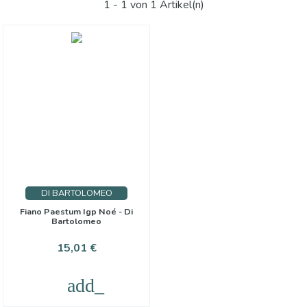
1 - 1 von 1 Artikel(n)
DI BARTOLOMEO
Fiano Paestum Igp Noé - Di
Bartolomeo
Preis
15,01 €
add_shopping_cart