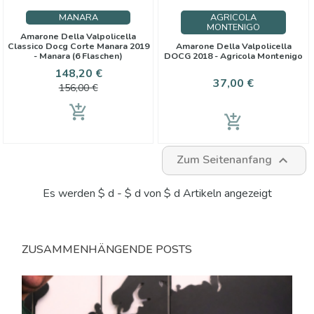
MANARA
AGRICOLA
MONTENIGO
Amarone Della Valpolicella
Classico Docg Corte Manara 2019
Amarone Della Valpolicella
- Manara (6 Flaschen)
DOCG 2018 - Agricola Montenigo
Preis
Verkaufspreis
148,20 €
Preis
37,00 €
156,00 €
add_shopping_cart
add_shopping_cart
Zum Seitenanfang

Es werden $ d - $ d von $ d Artikeln angezeigt
ZUSAMMENHÄNGENDE POSTS