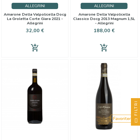
ALLEGRINI
ALLEGRINI
Amarone Della Valpolicella Docg
Amarone Della Valpolicella
La Groletta Corte Giara 2021 -
Classico Docg 2013 Magnum 1,5L
Allegrini
- Allegrini
Preis
Preis
32,00 €
188,00 €
add_shopping_cart
add_shopping_cart
FILTRI
Favoriten