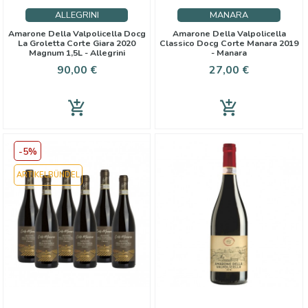
ALLEGRINI
MANARA
Amarone Della Valpolicella Docg
Amarone Della Valpolicella
La Groletta Corte Giara 2020
Classico Docg Corte Manara 2019
Magnum 1,5L - Allegrini
- Manara
Preis
Preis
90,00 €
27,00 €
add_shopping_cart
add_shopping_cart
-5%
ARTIKELBÜNDEL