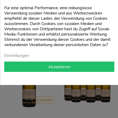
erkunden und sich vom wiederentdeckten Charme des
MARIOTTO
MARIOTTO
Für eine optimal Performance, eine reibungslose
Timorasso
-Weins verzaubern zu lassen.
Colli Tortonesi Timorasso Doc
Colli Tortonesi Timorasso Doc
Verwendung sozialer Medien und aus Werbezwecken
Pitasso 2018 - Mariotto
Derthona 2019 - Mariotto
empfiehlt dir dieser Laden, der Verwendung von Cookies
zuzustimmen. Durch Cookies von sozialen Medien und
Preis
Preis
32,00 €
15,99 €
FILTRI
Werbecookies von Drittparteien hast du Zugriff auf Social-
Media-Funktionen und erhältst personalisierte Werbung.
Stimmst du der Verwendung dieser Cookies und der damit
add_shopping_cart
add_shopping_cart
verbundenen Verarbeitung deiner persönlichen Daten zu?
Einstellungen
-10%
Akzeptieren
ARTIKELBÜNDEL
Leckereien