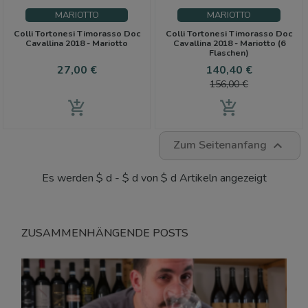
MARIOTTO
MARIOTTO
Colli Tortonesi Timorasso Doc
Colli Tortonesi Timorasso Doc
Cavallina 2018 - Mariotto
Cavallina 2018 - Mariotto (6
Flaschen)
Preis
Preis
Verkaufsp
27,00 €
140,40 €
156,00 €
add_shopping_cart
add_shopping_cart
Zum Seitenanfang

Es werden $ d - $ d von $ d Artikeln angezeigt
ZUSAMMENHÄNGENDE POSTS