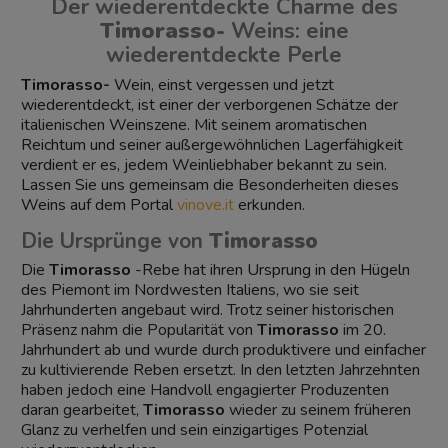
Der wiederentdeckte Charme des
Timorasso-
Weins: eine
wiederentdeckte Perle
Timorasso-
Wein, einst vergessen und jetzt
wiederentdeckt, ist einer der verborgenen Schätze der
italienischen Weinszene. Mit seinem aromatischen
Reichtum und seiner außergewöhnlichen Lagerfähigkeit
verdient er es, jedem Weinliebhaber bekannt zu sein.
Lassen Sie uns gemeinsam die Besonderheiten dieses
Weins auf dem Portal
vinove.it
erkunden.
Die Ursprünge von
Timorasso
Die
Timorasso
-Rebe hat ihren Ursprung in den Hügeln
des Piemont im Nordwesten Italiens, wo sie seit
Jahrhunderten angebaut wird. Trotz seiner historischen
Präsenz nahm die Popularität von
Timorasso
im 20.
Jahrhundert ab und wurde durch produktivere und einfacher
zu kultivierende Reben ersetzt. In den letzten Jahrzehnten
haben jedoch eine Handvoll engagierter Produzenten
daran gearbeitet,
Timorasso
wieder zu seinem früheren
Glanz zu verhelfen und sein einzigartiges Potenzial