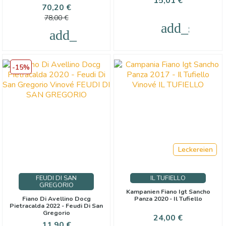
15,01 €
Preis
Verkaufspreis
70,20 €
78,00 €
add_shoppi
add_shopping_cart
-15%
Leckereien
FEUDI DI SAN
IL TUFIELLO
GREGORIO
Kampanien Fiano Igt Sancho
Fiano Di Avellino Docg
Panza 2020 - Il Tufiello
Pietracalda 2022 - Feudi Di San
Gregorio
Preis
24,00 €
Preis
Verkaufspreis
11,90 €