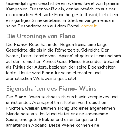
tausendjährigen Geschichte ein wahres Juwel von Irpinia in
Kampanien. Dieser Weißwein, der hauptsächlich aus der
Preis
einheimischen Rebsorte Fiano hergestellt wird, bietet ein
einzigartiges Sinneserlebnis. Entdecken wir gemeinsam
€
€
seine Besonderheiten auf dem Portal
vinove.it
.
Die Ursprünge von
Fiano
die Preise fallen
Die
Fiano-
Rebe hat in der Region Irpinia eine lange
Geschichte, die bis in die Römerzeit zurückreicht. Der
Region
Name „Fiano“ könnte von „Apiano“ abgeleitet sein und sich
auf den römischen Konsul Gaius Plinius Secundus, bekannt
Farbe
als Plinius der Ältere, beziehen, der seine Eigenschaften
lobte. Heute wird
Fiano
für seine eleganten und
Gelb
aromatischen Weißweine geschätzt.
Orange
Eigenschaften des
Fiano-
Weins
Der
Fiano-
Wein zeichnet sich durch sein komplexes und
Hersteller
umhüllendes Aromaprofil mit Noten von tropischen
Früchten, weißen Blumen, Honig und einer angenehmen
Dorf
Mandelnote aus. Im Mund bietet er eine angenehme
Säure, eine gute Struktur und einen langen und
anhaltenden Abgang. Diese Weine können eine