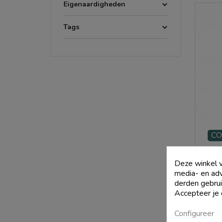
Eigenaardigheden
onve
Tags
CO
Fiano D
Deze winkel v
media- en adv
derden gebrui
Accepteer je
Configureer