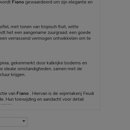
 wordt
Fiano
gewaardeerd om zijn elegante en
iel, met tonen van tropisch fruit, witte
edt het een aangename zuurgraad, een goede
n een verrassend vermogen ontwikkelen om te
rpinia, gekenmerkt door kalkrijke bodems en
ze ideale omstandigheden, samen met de
tuur krijgen.
uctie van
Fiano
. Hiervan is de wijnmakerij Feudi
. Hun toewijding en aandacht voor detail
uceren.

n wij u uit om de website
vinove.it
te
 wijnhuizen in Irpinia, klaar om u een