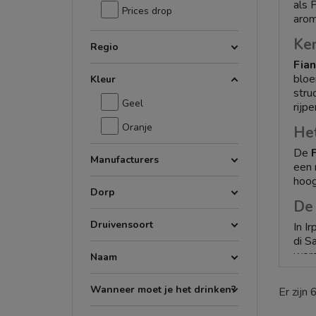
als 
Prices drop
arom
Ke
Regio
Fia
bloe
Kleur
stru
Geel
rijp
Oranje
He
De
Manufacturers
een 
hoog
Dorp
D
Druivensoort
In I
di S
word
Naam
Ko
Wanneer moet je het drinken?
Er zijn 
Als 
bezo