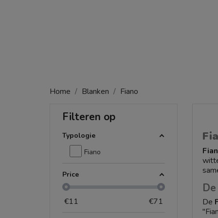
Home
Blanken
Fiano
Filteren op
Fi
Typologie
Fia
Fiano
witt
same
Price
De
€
11
€
71
De
"Fia