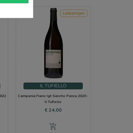
Lekkernijen
IL TUFIELLO
2022
Campania Fiano Igt Sancho Panza 2020 -
Il Tufiello
Prijs
€ 24,00
add_shopping_cart