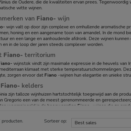
Plinius de Oudere, die de kwaliteiten ervan prees. Tegenwoordig
atische witte wijnen.
nmerken van
Fiano-
wijn
no-
wijn valt op door zijn complexe en omhullende aromatische prof
men, honing en een aangename toon van amandel. In de mond bi
ctuur en een lange en aanhoudende afdronk. Deze wijnen kunne
en en in de loop der jaren steeds complexer worden.
t
Fiano-
territorium
Fiano-
wijnstok vindt zijn maximale expressie in de heuvels van I
mediterraan klimaat met sterke temperatuurschommelingen. De
te, zorgen ervoor dat
Fiano
-wijnen hun elegantie en unieke struc
e
Fiano-
kelders
rpinia zijn talloze wijnhuizen hartstochtelijk toegewijd aan de prod
an Gregorio een van de meest gerenommeerde en gerespecteerde
en weerspiegeld in de hoogwaardige
Fiano-
wijnen die ze prod
op uw
Fiano-
wijn op Vinove
6 producten.
Sorteer op:
Best sales
u de elegantie en charme van
Fiano
-wijn wilt ontdekken, nodige
eken. U vindt een zorgvuldige selectie
Fiano
-wijnen van de beste