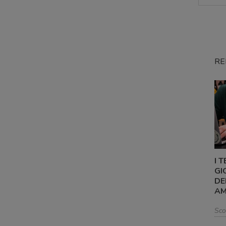
RE
I 
GI
DE
AM
Sco