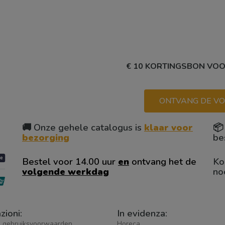
€ 10 KORTINGSBON VO
ONTVANG DE VO
🚚 Onze gehele catalogus is
klaar voor

bezorging
be
Bestel voor 14.00 uur
en
ontvang het de
Ko
volgende werkdag
no
zioni:
In evidenza:
 gebruiksvoorwaarden
Horeca