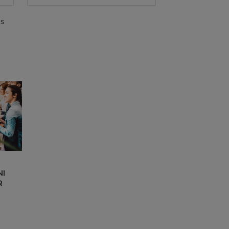
ms
NI
R