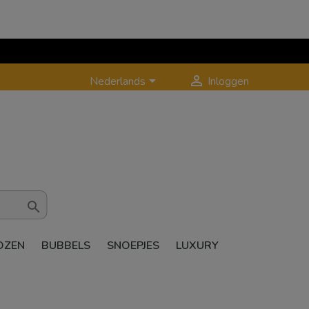


Nederlands
Inloggen

OZEN
BUBBELS
SNOEPJES
LUXURY