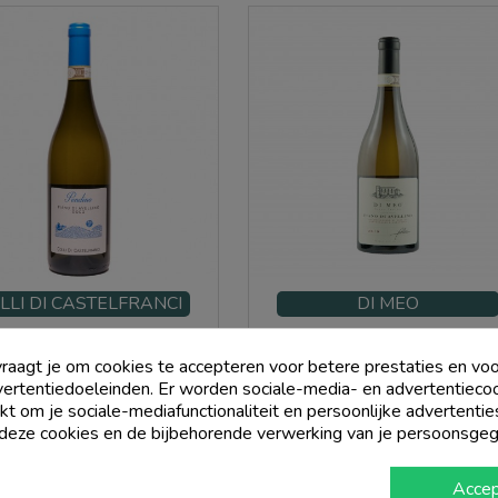
rgetelijke ervaring te bezorgen.
LLI DI CASTELFRANCI
DI MEO
i Avellino Docg Pendino 2023 -
Fiano Di Avellino Docg - Di Meo
Colli Di Castelfranci
raagt je om cookies te accepteren voor betere prestaties en voo
ertentiedoeleinden. Er worden sociale-media- en advertentieco
Prijs
Prijs
€ 14,01
€ 25,00
kt om je sociale-mediafunctionaliteit en persoonlijke advertentie
 deze cookies en de bijbehorende verwerking van je persoonsge
add_shopping_cart
add_shopping_cart
Accep