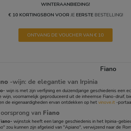
WINTERAANBIEDING!
€ 10 KORTINGSBON VOOR
JE
EERSTE
BESTELLING!
ONTVANG DE VOUCHER VAN € 10
Fiano
ano
-wijn: de elegantie van Irpinia
no-
wijn is met zijn verfijning en duizendjarige geschiedenis een ec
e wijn, voornamelijk geproduceerd uit de inheemse Fiano-druif, bie
n de eigenaardigheden ervan ontdekken op het
vinove.it
-portaa
 oorsprong van
Fiano
Fiano-
wijnstok heeft een lange geschiedenis in het Irpinia-gebie
no" zou kunnen zijn afgeleid van "Apiano", verwijzend naar de Ro