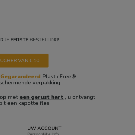
OR
JE
EERSTE
BESTELLING!
UCHER VAN € 10

Gegarandeerd
PlasticFree®
schermende verpakking
op met
een gerust hart
, u ontvangt
oit een kapotte fles!
UW ACCOUNT
Persoonlijke Info