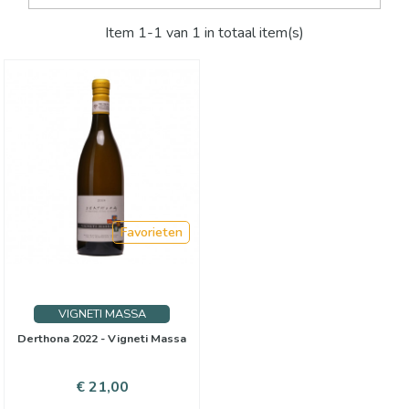
Item 1-1 van 1 in totaal item(s)
Favorieten
VIGNETI MASSA
Derthona 2022 - Vigneti Massa
Prijs
€ 21,00