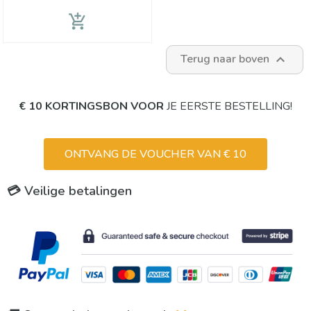
add_shopping_cart
Terug naar boven

€ 10 KORTINGSBON VOOR
JE EERSTE BESTELLING!
ONTVANG DE VOUCHER VAN € 10
💳 Veilige betalingen