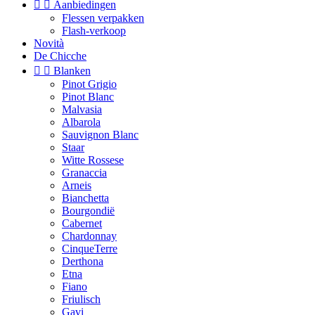


Aanbiedingen
Flessen verpakken
Flash-verkoop
Novità
De Chicche


Blanken
Pinot Grigio
Pinot Blanc
Malvasia
Albarola
Sauvignon Blanc
Staar
Witte Rossese
Granaccia
Arneis
Bianchetta
Bourgondië
Cabernet
Chardonnay
CinqueTerre
Derthona
Etna
Fiano
Friulisch
Gavi