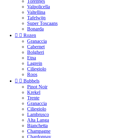
Torentjes
Valpolicella
Valtellina
Tafelwijn
Super Toscaans
Bonarda


Rozen
Granaccia
Cabernet
Bolgheri
Etna
Lagrein
Ciliegiolo
Roos


Bubbels
Pinot Noir
Krekel
Trente
Granaccia
Ciliegiolo
Lambrusco
Alta Langa
Bianchetta
Champagne
Chardonnay