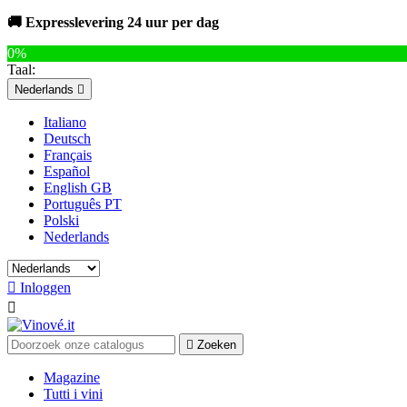
🚚 Expresslevering 24 uur per dag
0%
Taal:
Nederlands

Italiano
Deutsch
Français
Español
English GB
Português PT
Polski
Nederlands

Inloggen


Zoeken
Magazine
Tutti i vini