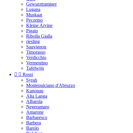
Gewurztraminer
Lugana
Muskaat
Pecorino
Kleine Arvine
Pigato
Ribolla Gialla
riesling
Sauvignon
Timorasso
Verdicchio
Vermentino
Tafelwijn


Rossi
Syrah
Montepulciano d'Abruzzo
Kanonau
Alta Langa
Albarola
Negeramaro
Amarone
Barbaresco
Barbera
Barolo