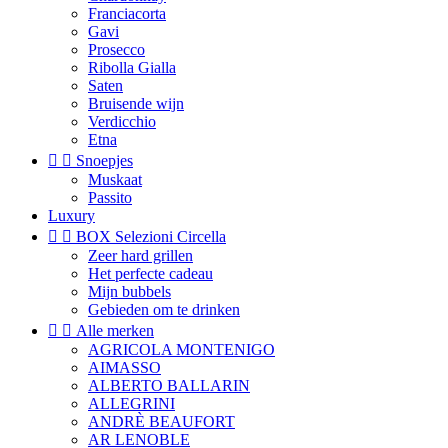
Franciacorta
Gavi
Prosecco
Ribolla Gialla
Saten
Bruisende wijn
Verdicchio
Etna


Snoepjes
Muskaat
Passito
Luxury


BOX Selezioni Circella
Zeer hard grillen
Het perfecte cadeau
Mijn bubbels
Gebieden om te drinken


Alle merken
AGRICOLA MONTENIGO
AIMASSO
ALBERTO BALLARIN
ALLEGRINI
ANDRÈ BEAUFORT
AR LENOBLE