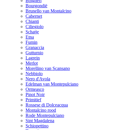
Bolgheri
Bourgondië
Brunello van Montalcino
Cabernet
Chianti
Ciliegiolo
Schatje
Etna
Fumin
Granaccia
Gutturnio
Lagrein
Merlot
Morellino van Scansano
Nebbiolo
Nero d'Avola
Edelman van Montepulciano
Ormeasco
Pinot Noir
Primitief
Rossese di Dolceacqua
Montalcino rood
Rode Montepulciano
Sint Magdalena
Schiopettino