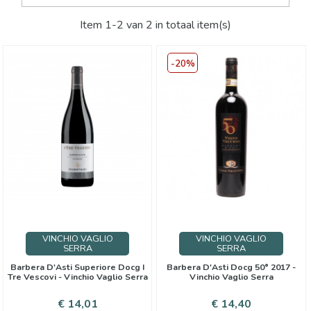
Item 1-2 van 2 in totaal item(s)
-20%
VINCHIO VAGLIO
VINCHIO VAGLIO
SERRA
SERRA
Barbera D'Asti Superiore Docg I
Barbera D'Asti Docg 50° 2017 -
Tre Vescovi - Vinchio Vaglio Serra
Vinchio Vaglio Serra
Prijs
Prijs
Normale
€ 14,01
€ 14,40