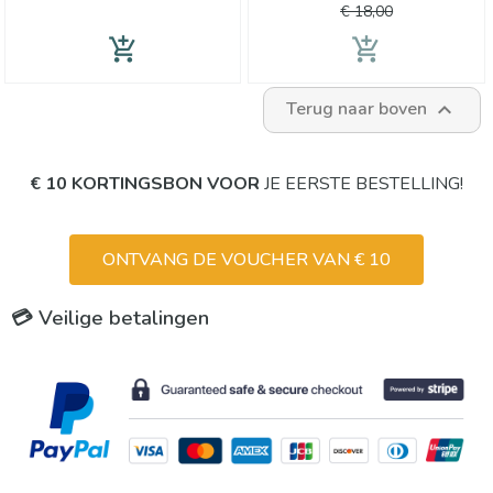
prijs
€ 18,00
add_shopping_cart
add_shopping_cart
Terug naar boven

€ 10 KORTINGSBON VOOR
JE EERSTE BESTELLING!
ONTVANG DE VOUCHER VAN € 10
💳 Veilige betalingen