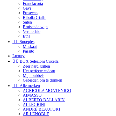
Franciacorta
Gavi
Prosecco
Ribolla Gialla
Saten
Bruisende wijn
Verdicchio
Etna


Snoepjes
Muskaat
Passito
Luxury


BOX Selezioni Circella
Zeer hard grillen
Het perfecte cadeau
Mijn bubbels
Gebieden om te drinken


Alle merken
AGRICOLA MONTENIGO
AIMASSO
ALBERTO BALLARIN
ALLEGRINI
ANDRÈ BEAUFORT
AR LENOBLE