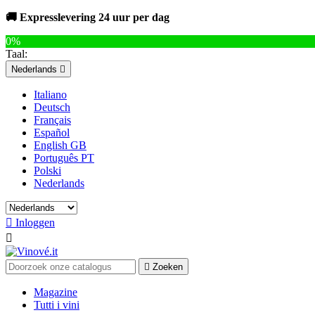
🚚 Expresslevering 24 uur per dag
0%
Taal:
Nederlands

Italiano
Deutsch
Français
Español
English GB
Português PT
Polski
Nederlands

Inloggen


Zoeken
Magazine
Tutti i vini