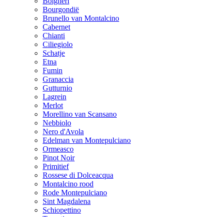
Bolgheri
Bourgondië
Brunello van Montalcino
Cabernet
Chianti
Ciliegiolo
Schatje
Etna
Fumin
Granaccia
Gutturnio
Lagrein
Merlot
Morellino van Scansano
Nebbiolo
Nero d'Avola
Edelman van Montepulciano
Ormeasco
Pinot Noir
Primitief
Rossese di Dolceacqua
Montalcino rood
Rode Montepulciano
Sint Magdalena
Schiopettino