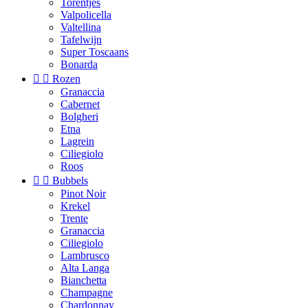
Torentjes
Valpolicella
Valtellina
Tafelwijn
Super Toscaans
Bonarda


Rozen
Granaccia
Cabernet
Bolgheri
Etna
Lagrein
Ciliegiolo
Roos


Bubbels
Pinot Noir
Krekel
Trente
Granaccia
Ciliegiolo
Lambrusco
Alta Langa
Bianchetta
Champagne
Chardonnay