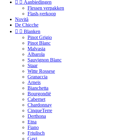


Aanbiedingen
Flessen verpakken
Flash-verkoop
Novità
De Chicche


Blanken
Pinot Grigio
Pinot Blanc
Malvasia
Albarola
Sauvignon Blanc
Staar
Witte Rossese
Granaccia
Arneis
Bianchetta
Bourgondië
Cabernet
Chardonnay
CinqueTerre
Derthona
Etna
Fiano
Friulisch
Gavi