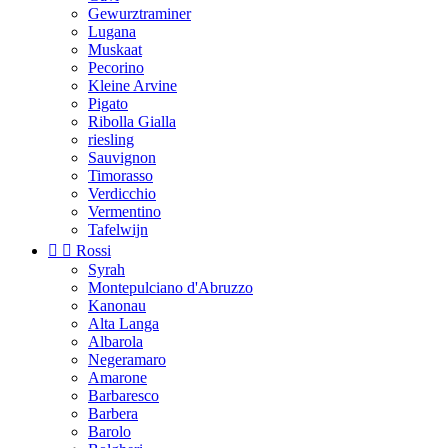
Gewurztraminer
Lugana
Muskaat
Pecorino
Kleine Arvine
Pigato
Ribolla Gialla
riesling
Sauvignon
Timorasso
Verdicchio
Vermentino
Tafelwijn


Rossi
Syrah
Montepulciano d'Abruzzo
Kanonau
Alta Langa
Albarola
Negeramaro
Amarone
Barbaresco
Barbera
Barolo