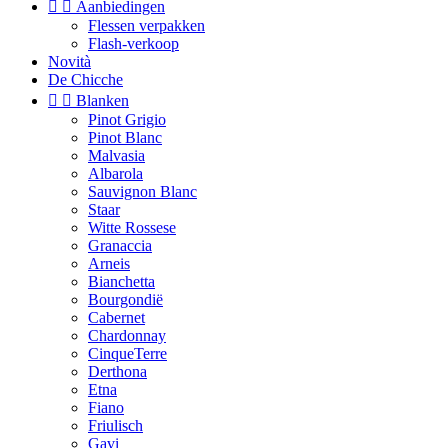


Aanbiedingen
Flessen verpakken
Flash-verkoop
Novità
De Chicche


Blanken
Pinot Grigio
Pinot Blanc
Malvasia
Albarola
Sauvignon Blanc
Staar
Witte Rossese
Granaccia
Arneis
Bianchetta
Bourgondië
Cabernet
Chardonnay
CinqueTerre
Derthona
Etna
Fiano
Friulisch
Gavi