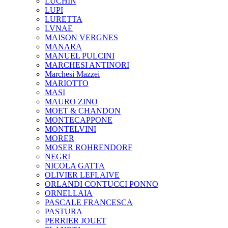
LUCHIN
LUPI
LURETTA
LVNAE
MAISON VERGNES
MANARA
MANUEL PULCINI
MARCHESI ANTINORI
Marchesi Mazzei
MARIOTTO
MASI
MAURO ZINO
MOET & CHANDON
MONTECAPPONE
MONTELVINI
MORER
MOSER ROHRENDORF
NEGRI
NICOLA GATTA
OLIVIER LEFLAIVE
ORLANDI CONTUCCI PONNO
ORNELLAIA
PASCALE FRANCESCA
PASTURA
PERRIER JOUET