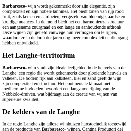
Rood
Barbaresco-
wijn wordt gekenmerkt door zijn elegantie, zijn
complexiteit en zijn nobele tannines. Het biedt tonen van rijp rood
fruit, zoals kersen en aardbeien, vergezeld van bloemige, aardse en
Manufacturers
kruidige nuances. In de mond biedt het een harmonieuze structuur,
een aangename zuurgraad en een lange en aanhoudende afdronk.
Deze wijnen zijn geliefd vanwege hun vermogen om te rijpen,
waardoor ze in de loop der jaren nog meer complexiteit en diepgang
Dorp
hebben ontwikkeld.
Italië
Het Langhe-territorium
Druivensoort
Barbaresco-
wijn vindt zijn ideale leefgebied in de heuvels van de
Langhe, een regio die wordt gekenmerkt door glooiende heuvels en
Nebbiolo
valleien. De bodem rijk aan kalksteen, klei en zand geeft de wijn
zijn complexiteit en structuur. Het continentale klimaat met
Naam
mediterrane invloeden bevordert een langzame rijping van de
Nebbiolo-druiven, wat bijdraagt aan de creatie van wijnen van
superieure kwaliteit.
DOCG
De kelders van de Langhe
Wanneer moet je het drinken?
Formeel diner
In de regio Langhe zijn talloze wijnhuizen hartstochtelijk toegewijd
Om jezelf te verwennen
aan de productie van
Barbaresco-
wijnen. Cantina Produttori del