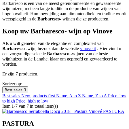
Uitnodiging thuis
Barbaresco is een van de meest gerenommeerde en gewaardeerde
wijnhuizen, met een lange traditie in de productie van wijnen van
hoge kwaliteit. Hun toewijding aan uitmuntendheid en traditie wordt
Eigenaardigheden
weerspiegeld in de
Barbaresco-
wijnen die ze produceren.
Biologisch
Koop uw
Barbaresco-
wijn op Vinove
Tannine
Als u wilt genieten van de elegantie en complexiteit van
Tags
Barbaresco
-wijn, bezoek dan de website
vinove.it
. Hier vindt u
een zorgvuldige selectie
Barbaresco
-wijnen van de beste
Exclusief
wijnhuizen in de Langhe, klaar om geproefd en gewaardeerd te
Favorieten
worden.
Lekkernijen
Er zijn 7 producten.
View products
7
Sorteer op:
Best sales

Best sales
New products first
Name, A to Z
Name, Z to A
Price, low
to high
Price, high to low
Item 1-7 van 7 in totaal item(s)
PASTURA