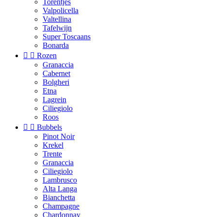
Torentjes
Valpolicella
Valtellina
Tafelwijn
Super Toscaans
Bonarda


Rozen
Granaccia
Cabernet
Bolgheri
Etna
Lagrein
Ciliegiolo
Roos


Bubbels
Pinot Noir
Krekel
Trente
Granaccia
Ciliegiolo
Lambrusco
Alta Langa
Bianchetta
Champagne
Chardonnay