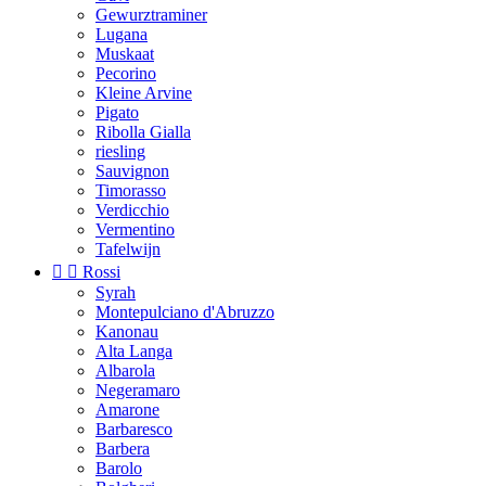
Gewurztraminer
Lugana
Muskaat
Pecorino
Kleine Arvine
Pigato
Ribolla Gialla
riesling
Sauvignon
Timorasso
Verdicchio
Vermentino
Tafelwijn


Rossi
Syrah
Montepulciano d'Abruzzo
Kanonau
Alta Langa
Albarola
Negeramaro
Amarone
Barbaresco
Barbera
Barolo