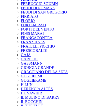
FERRUCCIO SGUBIN
FEUDI DI ROMANS
FEUDI DI SAN GREGORIO
FIRRIATO
FLORIO
FORTEMASSO
FORTI DEL VENTO
FOSS MARAI
FRANCACONTEA
FRANZ HAAS
FRATELLI PICCHIO
FRESCOBALDI
GAJA
GARESIO
GASSMANN
GIORGIA GRANDE
GRACCIANO DELLA SETA
GUGLIELMI
GUGLIERAME
H.LUN
HERÈNCIA ALTÉS
HUNAWIHR
IL MULINO DI BARRY
IL ROCCHIN
IL TUFIELLO