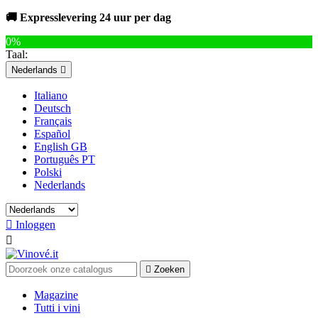
🚚 Expresslevering 24 uur per dag
0%
Taal:
Nederlands

Italiano
Deutsch
Français
Español
English GB
Português PT
Polski
Nederlands

Inloggen


Zoeken
Magazine
Tutti i vini