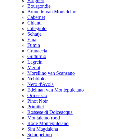
Bolgheri
Bourgondië
Brunello van Montalcino
Cabernet
Chianti
Ciliegiolo
Schatje
Etna
Fumin
Granaccia
Gutturnio
Lagrein
Merlot
Morellino van Scansano
Nebbiolo
Nero d'Avola
Edelman van Montepulciano
Ormeasco
Pinot Noir
Primitief
Rossese di Dolceacqua
Montalcino rood
Rode Montepulciano
Sint Magdalena
Schiopettino