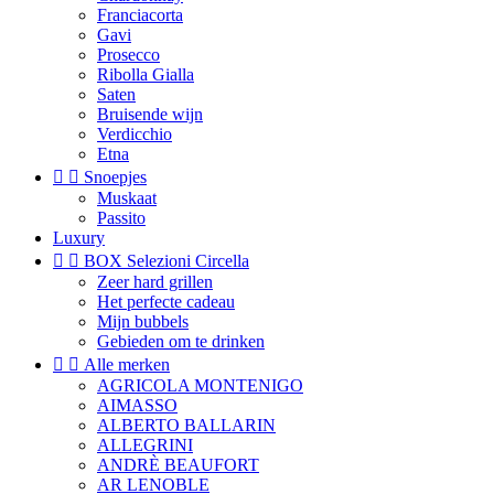
Franciacorta
Gavi
Prosecco
Ribolla Gialla
Saten
Bruisende wijn
Verdicchio
Etna


Snoepjes
Muskaat
Passito
Luxury


BOX Selezioni Circella
Zeer hard grillen
Het perfecte cadeau
Mijn bubbels
Gebieden om te drinken


Alle merken
AGRICOLA MONTENIGO
AIMASSO
ALBERTO BALLARIN
ALLEGRINI
ANDRÈ BEAUFORT
AR LENOBLE