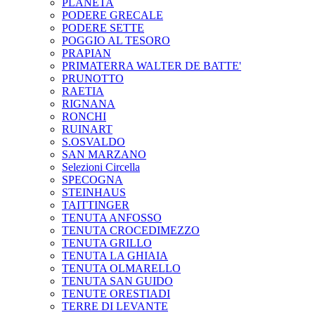
PLANETA
PODERE GRECALE
PODERE SETTE
POGGIO AL TESORO
PRAPIAN
PRIMATERRA WALTER DE BATTE'
PRUNOTTO
RAETIA
RIGNANA
RONCHI
RUINART
S.OSVALDO
SAN MARZANO
Selezioni Circella
SPECOGNA
STEINHAUS
TAITTINGER
TENUTA ANFOSSO
TENUTA CROCEDIMEZZO
TENUTA GRILLO
TENUTA LA GHIAIA
TENUTA OLMARELLO
TENUTA SAN GUIDO
TENUTE ORESTIADI
TERRE DI LEVANTE