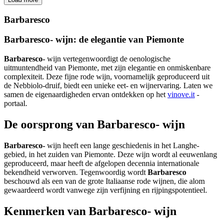
Barbaresco
Clear
Barbaresco-
wijn: de elegantie van Piemonte
Typologie
Barbaresco-
wijn vertegenwoordigt de oenologische
uitmuntendheid van Piemonte, met zijn elegantie en onmiskenbare
Barbaresco
complexiteit. Deze fijne rode wijn, voornamelijk geproduceerd uit
de Nebbiolo-druif, biedt een unieke eet- en wijnervaring. Laten we
Price
samen de eigenaardigheden ervan ontdekken op het
vinove.it
-
portaal.
€
€
De oorsprong van
Barbaresco-
wijn
Prices drop
Barbaresco-
wijn heeft een lange geschiedenis in het Langhe-
Prices drop
gebied, in het zuiden van Piemonte. Deze wijn wordt al eeuwenlang
geproduceerd, maar heeft de afgelopen decennia internationale
Regio
bekendheid verworven. Tegenwoordig wordt
Barbaresco
beschouwd als een van de grote Italiaanse rode wijnen, die alom
gewaardeerd wordt vanwege zijn verfijning en rijpingspotentieel.
Piemonte
Kenmerken van
Barbaresco-
wijn
Kleur