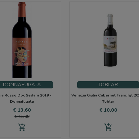
DONNAFUGATA
TOBLAR
ilia Rosso Doc Sedara 2019 -
Venezia Giulia Cabernet Franc Igt 20
Donnafugata
Toblar
Prijs
Normale
Prijs
€ 13,60
€ 10,00
prijs
€ 15,99
add_shopping_cart
add_shopping_cart