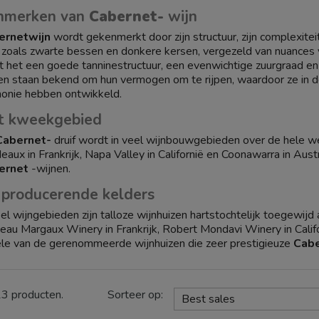
nmerken van
Cabernet-
wijn
ernetwijn
wordt gekenmerkt door zijn structuur, zijn complexiteit
t, zoals zwarte bessen en donkere kersen, vergezeld van nuances 
t het een goede tanninestructuur, een evenwichtige zuurgraad e
en staan bekend om hun vermogen om te rijpen, waardoor ze in d
onie hebben ontwikkeld.
t kweekgebied
Cabernet-
druif wordt in veel wijnbouwgebieden over de hele 
eaux in Frankrijk, Napa Valley in Californië en Coonawarra in Au
ernet
-wijnen.
producerende kelders
eel wijngebieden zijn talloze wijnhuizen hartstochtelijk toegewijd
eau Margaux Winery in Frankrijk, Robert Mondavi Winery in Califor
le van de gerenommeerde wijnhuizen die zeer prestigieuze
Cabe
op uw
Cabernet-
wijn op Vinove
u de elegantie van
Cabernet
-wijn wilt proeven, bezoek dan de
 13 producten.
Sorteer op:
Best sales
ctie
Cabernet
-wijnen van de beste wijnhuizen, klaar om gepro