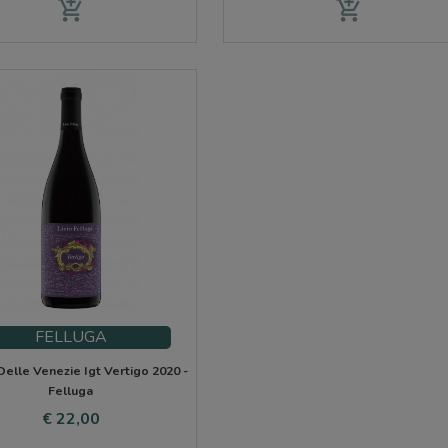
add_shopping_cart
add_shopping_cart
FELLUGA
elle Venezie Igt Vertigo 2020 -
Felluga
Prijs
€ 22,00