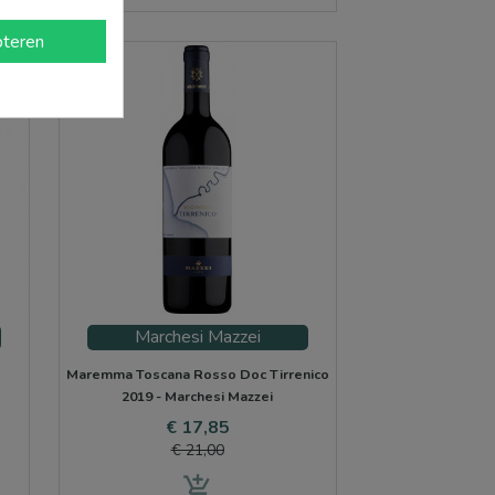
teren
en
-15%
Marchesi Mazzei
Maremma Toscana Rosso Doc Tirrenico
2019 - Marchesi Mazzei
Prijs
Normale
€ 17,85
prijs
€ 21,00
add_shopping_cart