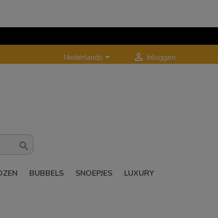


Nederlands
Inloggen

OZEN
BUBBELS
SNOEPJES
LUXURY