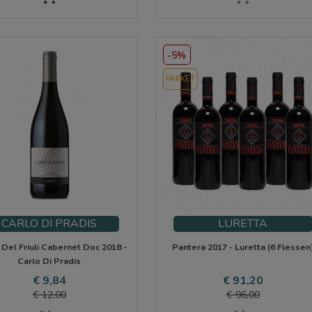
-5%
PAKKET
CARLO DI PRADIS
LURETTA
 Del Friuli Cabernet Doc 2018 -
Pantera 2017 - Luretta (6 Flessen
Carlo Di Pradis
Prijs
Normale
Prijs
Normale
€ 9,84
€ 91,20
prijs
prijs
€ 12,00
€ 96,00