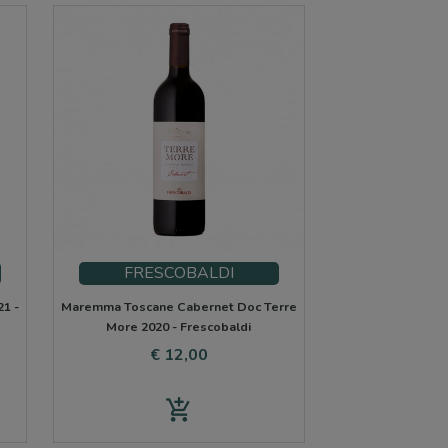
FRESCOBALDI
21 -
Maremma Toscane Cabernet Doc Terre
More 2020 - Frescobaldi
Prijs
€ 12,00
add_shopping_cart