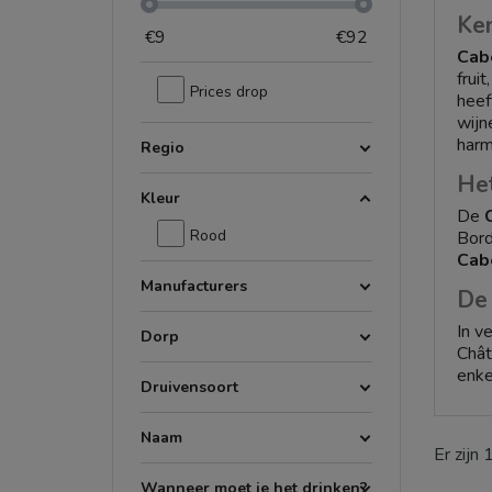
Ke
€
9
€
92
Cab
frui
Prices drop
heef
wijn
harm
Regio
He
Kleur
De
Rood
Bord
Cab
Manufacturers
De 
In v
Dorp
Chât
enke
Druivensoort
Ko
Naam
Als 
Er zijn
sele
Wanneer moet je het drinken?