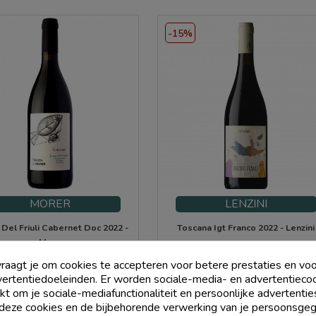
-15%
MORER
LENZINI
 Del Friuli Cabernet Doc 2022 -
Toscana Igt Franco 2022 - Lenzini
Meer
Prijs
Prijs
Normale
€ 10,00
€ 22,95
raagt je om cookies te accepteren voor betere prestaties en voo
prijs
€ 27,00
ertentiedoeleinden. Er worden sociale-media- en advertentieco
kt om je sociale-mediafunctionaliteit en persoonlijke advertentie
add_shopping_cart
add_shopping_cart
 deze cookies en de bijbehorende verwerking van je persoonsge