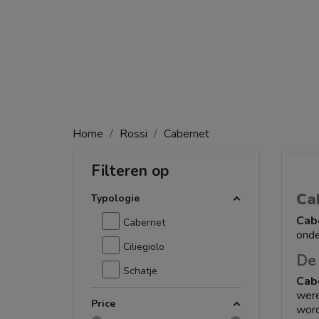
Home
Rossi
Cabernet
Filteren op
Ca
Typologie
Cab
Cabernet
onde
Ciliegiolo
De
Schatje
Cab
were
Price
word