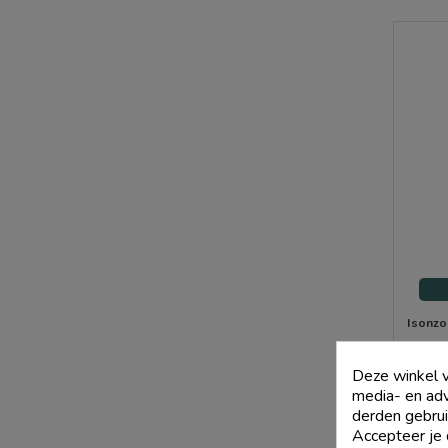
Isonzo
Deze winkel v
media- en adv
derden gebrui
Accepteer je