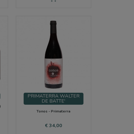
PRIMATERRA WALTER
DE BATTE'
)
Tonos - Primaterra
Prijs
€ 34,00