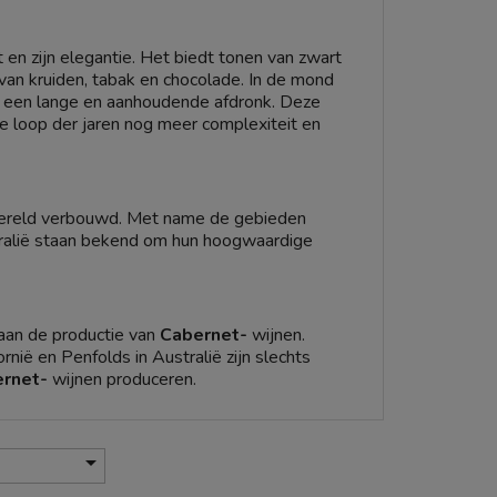
 en zijn elegantie. Het biedt tonen van zwart
van kruiden, tabak en chocolade. In de mond
n een lange en aanhoudende afdronk. Deze
e loop der jaren nog meer complexiteit en
wereld verbouwd. Met name de gebieden
stralië staan bekend om hun hoogwaardige
 aan de productie van
Cabernet-
wijnen.
nië en Penfolds in Australië zijn slechts
rnet-
wijnen produceren.
 website
vinove.it
. Hier vindt u een zorgvuldige

efd en gewaardeerd te worden.