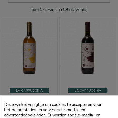
Item 1-2 van 2 in totaal item(s)
LA CAPPUCCINA
LA CAPPUCCINA
Witte Cerrolungo 2017 - La
Rosso Cerrolungo 2019 - La
Cappuccina
Cappuccina
Deze winkel vraagt je om cookies te accepteren voor
betere prestaties en voor sociale-media- en
Prijs
Prijs
€ 25,00
€ 26,00
advertentiedoeleinden. Er worden sociale-media- en