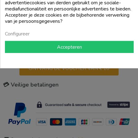
advertentiecookies van derden gebruikt om je sociale-
add_shopping_cart
add_shopping_cart
mediafunctionaliteit en persoonlijke advertenties te bieden.
Accepteer je deze cookies en de bijbehorende verwerking
van je persoonsgegevens?
Terug naar boven

Configureer
Accepteren
€ 10 KORTINGSBON VOOR
JE EERSTE BESTELLING!
ONTVANG DE VOUCHER VAN € 10
💳 Veilige betalingen