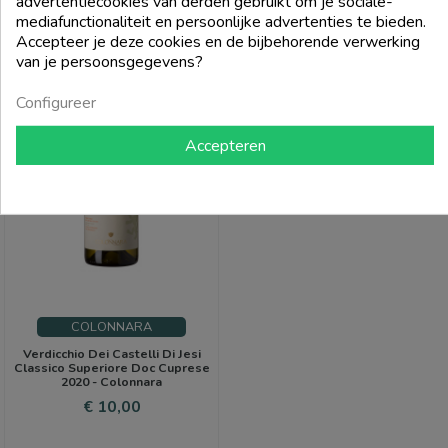
advertentiecookies van derden gebruikt om je sociale-
add_shopping_cart
add_shopping_cart
mediafunctionaliteit en persoonlijke advertenties te bieden.
Accepteer je deze cookies en de bijbehorende verwerking
van je persoonsgegevens?
Configureer
Accepteren
COLONNARA
Verdicchio Dei Castelli Di Jesi
Classico Superiore Doc Cuprese
2020 - Colonnara
Prijs
€ 10,00