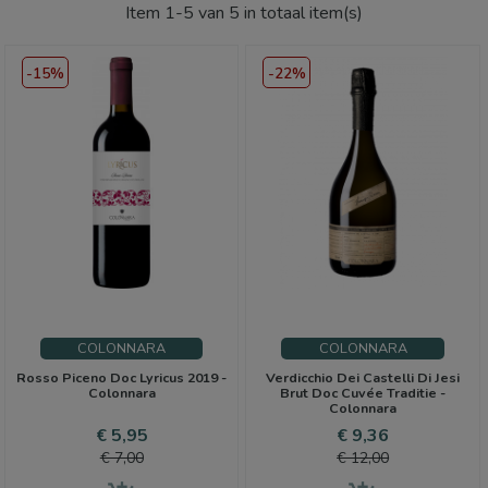
Item 1-5 van 5 in totaal item(s)
-15%
-22%
COLONNARA
COLONNARA
Rosso Piceno Doc Lyricus 2019 -
Verdicchio Dei Castelli Di Jesi
Colonnara
Brut Doc Cuvée Traditie -
Colonnara
Prijs
Normale
Prijs
Normale
€ 5,95
€ 9,36
prijs
prijs
€ 7,00
€ 12,00