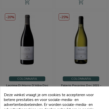
add_shopping_cart
add_shopping_cart
-20%
-25%
COLONNARA
COLONNARA
Lacrima Di Morro D'Alba Doc
Falerio Pecorino Doc 2021 -
2021 - Colonnara
Colonnara
Deze winkel vraagt je om cookies te accepteren voor
Prijs
Normale
Prijs
Normale
€ 8,80
€ 9,00
betere prestaties en voor sociale-media- en
prijs
prijs
€ 11,00
€ 12,00
advertentiedoeleinden. Er worden sociale-media- en