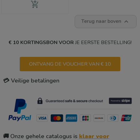
add_shopping_cart
Terug naar boven

€ 10 KORTINGSBON VOOR
JE EERSTE BESTELLING!
ONTVANG DE VOUCHER VAN € 10
💳 Veilige betalingen
🚚 Onze gehele catalogus is
klaar voor