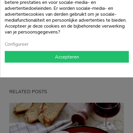
Cinque Terre Doc 2020 - Cheo
betere prestaties en voor sociale-media- en
Cinque Terre Bianco Doc 2020 -
advertentiedoeleinden. Er worden sociale-media- en
Wijnmakerij Cinqueterre
advertentiecookies van derden gebruikt om je sociale-
FILTER
Prijs
€ 19,00
mediafunctionaliteit en persoonlijke advertenties te bieden.
Prijs
€ 13,00
Accepteer je deze cookies en de bijbehorende verwerking
van je persoonsgegevens?
add_shopping_cart
add_shopping_cart
Configureer
Terug naar boven

Accepteren
Showing 1 - 4 of 4 items
RELATED POSTS