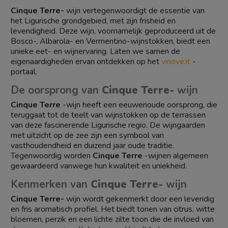
Cinque Terre-
wijn vertegenwoordigt de essentie van
het Ligurische grondgebied, met zijn frisheid en
levendigheid. Deze wijn, voornamelijk geproduceerd uit de
Bosco-, Albarola- en Vermentino-wijnstokken, biedt een
unieke eet- en wijnervaring. Laten we samen de
eigenaardigheden ervan ontdekken op het
vinove.it
-
portaal.
De oorsprong van
Cinque Terre-
wijn
Cinque Terre
-wijn heeft een eeuwenoude oorsprong, die
teruggaat tot de teelt van wijnstokken op de terrassen
van deze fascinerende Ligurische regio. De wijngaarden
met uitzicht op de zee zijn een symbool van
vasthoudendheid en duizend jaar oude traditie.
Tegenwoordig worden
Cinque Terre
-wijnen algemeen
gewaardeerd vanwege hun kwaliteit en uniekheid.
Kenmerken van
Cinque Terre-
wijn
Cinque Terre-
wijn wordt gekenmerkt door een levendig
en fris aromatisch profiel. Het biedt tonen van citrus, witte
bloemen, perzik en een lichte zilte toon die de invloed van