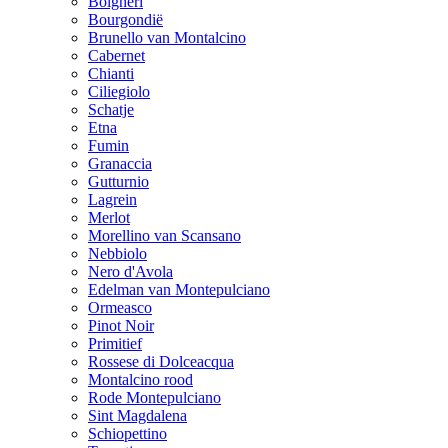
Bolgheri
Bourgondië
Brunello van Montalcino
Cabernet
Chianti
Ciliegiolo
Schatje
Etna
Fumin
Granaccia
Gutturnio
Lagrein
Merlot
Morellino van Scansano
Nebbiolo
Nero d'Avola
Edelman van Montepulciano
Ormeasco
Pinot Noir
Primitief
Rossese di Dolceacqua
Montalcino rood
Rode Montepulciano
Sint Magdalena
Schiopettino