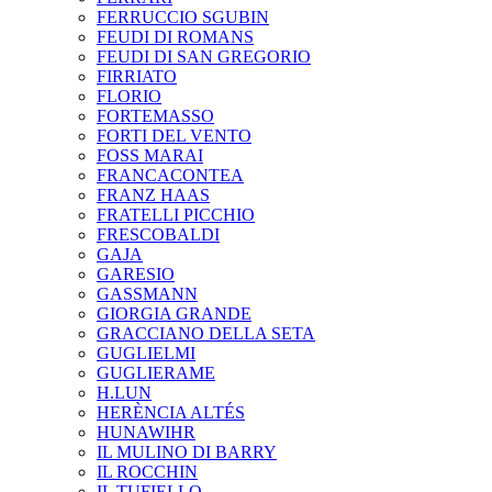
FERRUCCIO SGUBIN
FEUDI DI ROMANS
FEUDI DI SAN GREGORIO
FIRRIATO
FLORIO
FORTEMASSO
FORTI DEL VENTO
FOSS MARAI
FRANCACONTEA
FRANZ HAAS
FRATELLI PICCHIO
FRESCOBALDI
GAJA
GARESIO
GASSMANN
GIORGIA GRANDE
GRACCIANO DELLA SETA
GUGLIELMI
GUGLIERAME
H.LUN
HERÈNCIA ALTÉS
HUNAWIHR
IL MULINO DI BARRY
IL ROCCHIN
IL TUFIELLO