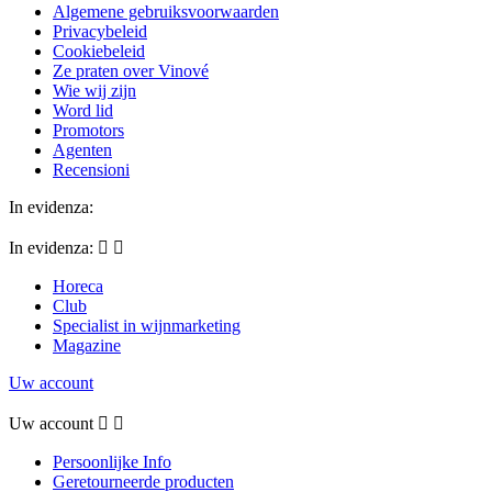
Algemene gebruiksvoorwaarden
Privacybeleid
Cookiebeleid
Ze praten over Vinové
Wie wij zijn
Word lid
Promotors
Agenten
Recensioni
In evidenza:
In evidenza:


Horeca
Club
Specialist in wijnmarketing
Magazine
Uw account
Uw account


Persoonlijke Info
Geretourneerde producten