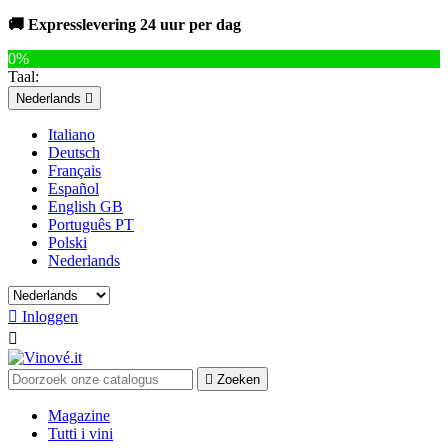
🚚 Expresslevering 24 uur per dag
0%
Taal:
Nederlands

Italiano
Deutsch
Français
Español
English GB
Português PT
Polski
Nederlands

Inloggen


Zoeken
Magazine
Tutti i vini