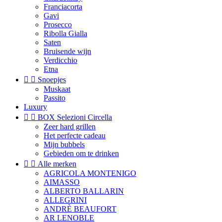
Franciacorta
Gavi
Prosecco
Ribolla Gialla
Saten
Bruisende wijn
Verdicchio
Etna


Snoepjes
Muskaat
Passito
Luxury


BOX Selezioni Circella
Zeer hard grillen
Het perfecte cadeau
Mijn bubbels
Gebieden om te drinken


Alle merken
AGRICOLA MONTENIGO
AIMASSO
ALBERTO BALLARIN
ALLEGRINI
ANDRÈ BEAUFORT
AR LENOBLE