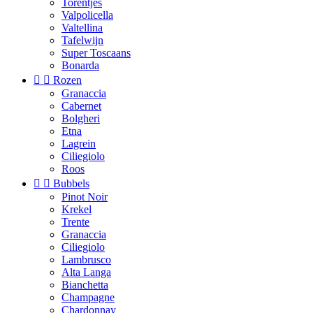
Torentjes
Valpolicella
Valtellina
Tafelwijn
Super Toscaans
Bonarda


Rozen
Granaccia
Cabernet
Bolgheri
Etna
Lagrein
Ciliegiolo
Roos


Bubbels
Pinot Noir
Krekel
Trente
Granaccia
Ciliegiolo
Lambrusco
Alta Langa
Bianchetta
Champagne
Chardonnay