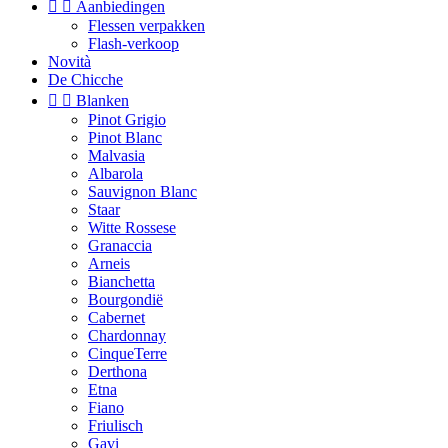


Aanbiedingen
Flessen verpakken
Flash-verkoop
Novità
De Chicche


Blanken
Pinot Grigio
Pinot Blanc
Malvasia
Albarola
Sauvignon Blanc
Staar
Witte Rossese
Granaccia
Arneis
Bianchetta
Bourgondië
Cabernet
Chardonnay
CinqueTerre
Derthona
Etna
Fiano
Friulisch
Gavi