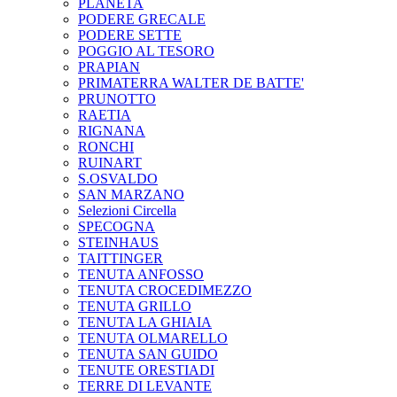
PLANETA
PODERE GRECALE
PODERE SETTE
POGGIO AL TESORO
PRAPIAN
PRIMATERRA WALTER DE BATTE'
PRUNOTTO
RAETIA
RIGNANA
RONCHI
RUINART
S.OSVALDO
SAN MARZANO
Selezioni Circella
SPECOGNA
STEINHAUS
TAITTINGER
TENUTA ANFOSSO
TENUTA CROCEDIMEZZO
TENUTA GRILLO
TENUTA LA GHIAIA
TENUTA OLMARELLO
TENUTA SAN GUIDO
TENUTE ORESTIADI
TERRE DI LEVANTE