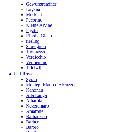
Gewurztraminer
Lugana
Muskaat
Pecorino
Kleine Arvine
Pigato
Ribolla Gialla
riesling
Sauvignon
Timorasso
Verdicchio
Vermentino
Tafelwijn


Rossi
Syrah
Montepulciano d'Abruzzo
Kanonau
Alta Langa
Albarola
Negeramaro
Amarone
Barbaresco
Barbera
Barolo