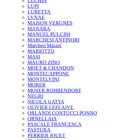
LUCHIN
LUPI
LURETTA
LVNAE
MAISON VERGNES
MANARA
MANUEL PULCINI
MARCHESI ANTINORI
Marchesi Mazzei
MARIOTTO
MASI
MAURO ZINO
MOET & CHANDON
MONTECAPPONE
MONTELVINI
MORER
MOSER ROHRENDORF
NEGRI
NICOLA GATTA
OLIVIER LEFLAIVE
ORLANDI CONTUCCI PONNO
ORNELLAIA
PASCALE FRANCESCA
PASTURA
PERRIER JOUET