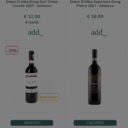
Diano D'Alba Docg Sori' Delle
Diano D'Alba Superiore Docg
Cecche 2017 - Aimasso
Pietro 2017 - Aimasso
Prijs
Normale
Prijs
€ 12,00
€ 16,99
prijs
€ 15,01
add_shopping_cart
add_shoppi
-20%
Favorieten
AIMASSO
CALDERA