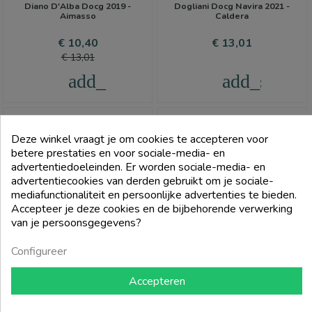
Diano D'Alba Docg 2019 -
Dogliani Docg Navira 2021 -
Aimasso
Caldera
Prijs
Normale
Prijs
€ 10,40
€ 13,01
prijs
€ 13,01
add_shopping_cart
add_shoppi
Deze winkel vraagt je om cookies te accepteren voor
betere prestaties en voor sociale-media- en
advertentiedoeleinden. Er worden sociale-media- en
advertentiecookies van derden gebruikt om je sociale-
FILTER
mediafunctionaliteit en persoonlijke advertenties te bieden.
Accepteer je deze cookies en de bijbehorende verwerking
van je persoonsgegevens?
Configureer
Accepteren
FORTEMASSO
CALDERA