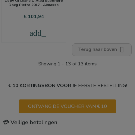
Copy Of Diano D'Alba Superiore
Docg Pietro 2017 - Aimasso
Prijs
€ 101,94
add_shopping_cart

Terug naar boven
Showing 1 - 13 of 13 items
€ 10 KORTINGSBON VOOR
JE EERSTE BESTELLING!
ONTVANG DE VOUCHER VAN € 10
💳 Veilige betalingen