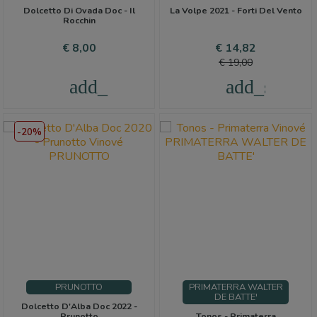
Dolcetto Di Ovada Doc - Il
La Volpe 2021 - Forti Del Vento
Rocchin
Prijs
Prijs
Normale
€ 8,00
€ 14,82
prijs
€ 19,00
add_shopping_cart
add_shoppi
-20%
PRUNOTTO
PRIMATERRA WALTER
DE BATTE'
Dolcetto D'Alba Doc 2022 -
Prunotto
Tonos - Primaterra