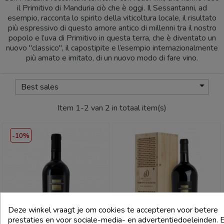
il Primitivo di Manduria ciò che è oggi. Il Sessantanni, ad
esempio, racconta lo spirito della viticoltura locale, il risultato
più espressivo di questo amore antico di millenni tra il nostro
popolo e l’uva di Primitivo in questa terra, che è diventato un
nuovo "classico", il capostipite e l’esempio internazionalmente
più amato e imitato, di un nuovo modo di fare vino.

Best sales
Item 1-2 van 2 in totaal item(s)
-10%
Deze winkel vraagt je om cookies te accepteren voor betere
prestaties en voor sociale-media- en advertentiedoeleinden. E