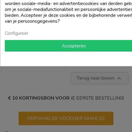
worden sociale-media- en advertentiecookies van derden gebr
om je sociale-mediafunctionaliteit en persoonlijke advertentie
bieden. Accepteer je deze cookies en de bijbehorende verwer
van je persoonsgegevens?
SAN MARZANO
SAN MARZANO
Primitivo Di Manduria Dop 60 Jaar
Primitivo Di Manduria Dop 60 Jaar
Configureer
2018 - San Marzano
2017 Magnum 1.5L - San Marzano
Prijs
Normale
Prijs
Accepteren
€ 28,80
€ 72,00
prijs
€ 32,00
add_shopping_cart
add_shopping_cart
Terug naar boven

€ 10 KORTINGSBON VOOR
JE EERSTE BESTELLING!
ONTVANG DE VOUCHER VAN € 10