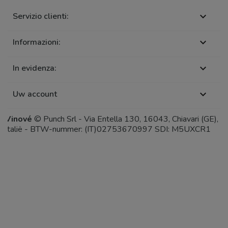
Servizio clienti:

Informazioni:

In evidenza:

Uw account

Vinové
© Punch Srl - Via Entella 130, 16043, Chiavari (GE),
Italië - BTW-nummer: (IT)02753670997 SDI: M5UXCR1