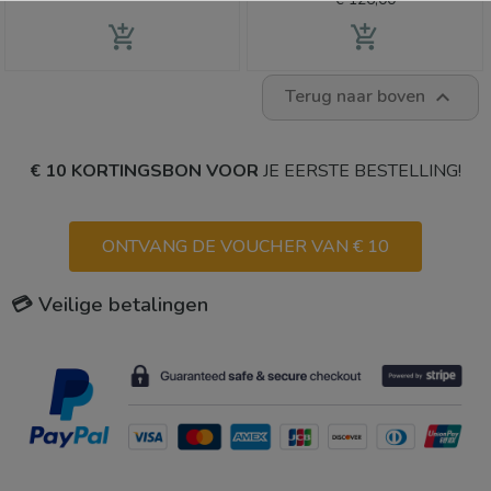
add_shopping_cart
add_shopping_cart
Terug naar boven

€ 10 KORTINGSBON VOOR
JE EERSTE BESTELLING!
ONTVANG DE VOUCHER VAN € 10
💳 Veilige betalingen