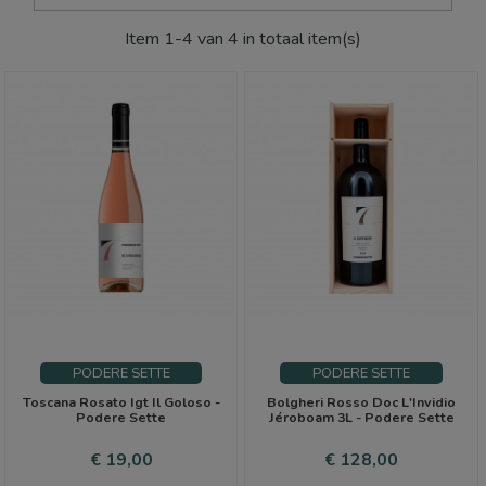
Item 1-4 van 4 in totaal item(s)
PODERE SETTE
PODERE SETTE
Toscana Rosato Igt Il Goloso -
Bolgheri Rosso Doc L'Invidio
Podere Sette
Jéroboam 3L - Podere Sette
Prijs
Prijs
€ 19,00
€ 128,00