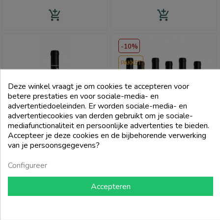
add_shopping_cart
add_shopping_cart
-10%
PAKKET
Deze winkel vraagt je om cookies te accepteren voor
betere prestaties en voor sociale-media- en
advertentiedoeleinden. Er worden sociale-media- en
advertentiecookies van derden gebruikt om je sociale-
mediafunctionaliteit en persoonlijke advertenties te bieden.
Accepteer je deze cookies en de bijbehorende verwerking
van je persoonsgegevens?
Configureer
PODERE SETTE
PODERE SETTE
Bolgheri Rosso Doc L'Invidio
Bolgheri Rosso Doc L'Invidio
Accepteren
2022 - Podere Sette
2022 - Podere Sette (6 Flessen)
Prijs
Prijs
Normale
€ 23,00
€ 113,40
prijs
€ 126,00