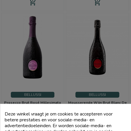
add_shopping_cart
add_shopping_cart
BELLUSSI
BELLUSSI
Prosecco Brut Rosé Millesimato
Mousserende Wijn Brut Blanc De
Doc 2023 Magnum 1,5L - Bellussi
Noir Vsq Cuvee Prestige -
Bellussi
Deze winkel vraagt je om cookies te accepteren voor
Prijs
Prijs
€ 35,00
€ 14,01
betere prestaties en voor sociale-media- en
advertentiedoeleinden. Er worden sociale-media- en