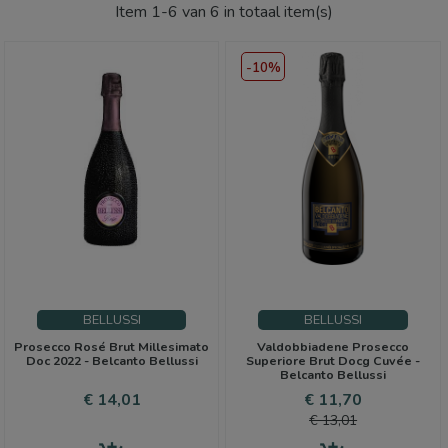
Item 1-6 van 6 in totaal item(s)
-10%
BELLUSSI
BELLUSSI
Prosecco Rosé Brut Millesimato
Valdobbiadene Prosecco
Doc 2022 - Belcanto Bellussi
Superiore Brut Docg Cuvée -
Belcanto Bellussi
Prijs
Prijs
Normale
€ 14,01
€ 11,70
prijs
€ 13,01