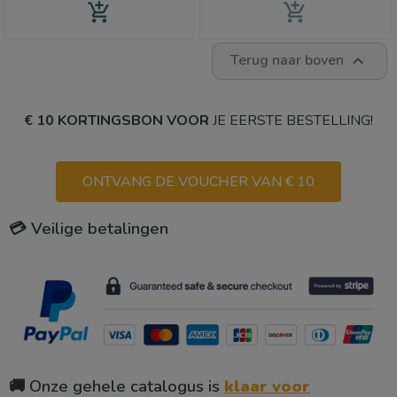
add_shopping_cart
add_shopping_cart
Terug naar boven

€ 10 KORTINGSBON VOOR
JE EERSTE BESTELLING!
ONTVANG DE VOUCHER VAN € 10
💳 Veilige betalingen
🚚 Onze gehele catalogus is
klaar voor