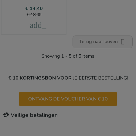
Prijs
Normale
€ 14,40
prijs
€ 18,00
add_shopping_cart

Terug naar boven
Showing 1 - 5 of 5 items
€ 10 KORTINGSBON VOOR
JE EERSTE BESTELLING!
ONTVANG DE VOUCHER VAN € 10
💳 Veilige betalingen