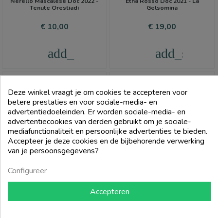
Nerello Mascalese Doc 2022 -
Etna Rosso Doc 2021 - La
aan vakmanschap en uitmuntendheid wordt weerspiegeld
Tenute Orestiadi
Gelsomina
in de
Etna Rosso
-wijnen die ze produceren.
Prijs
Prijs
€ 10,00
€ 19,00
Koop uw
Etna Rosso-
wijn op Vinove
Als je de essentie van
Etna Rosso-
wijn wilt ontdekken,
add_shopping_cart
add_shoppi
bezoek dan
vinove.it
. Hier vindt u een zorgvuldige selectie
Etna Rosso
-wijnen uit de beste kelders van de Etna,
klaar om geproefd en gewaardeerd te worden.
Deze winkel vraagt je om cookies te accepteren voor
betere prestaties en voor sociale-media- en
advertentiedoeleinden. Er worden sociale-media- en
advertentiecookies van derden gebruikt om je sociale-
FILTER
mediafunctionaliteit en persoonlijke advertenties te bieden.
Accepteer je deze cookies en de bijbehorende verwerking
van je persoonsgegevens?
Lekkernijen
Configureer
Accepteren
FEDERICO GRAZIANI
Etna Rosso Doc Fedegraziani
COTTANERA
2018 - Federico Graziani