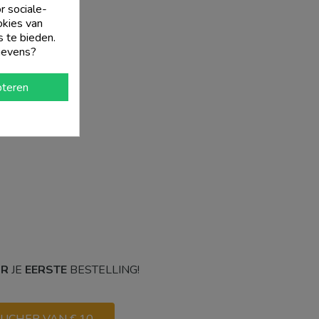
r sociale-
okies van
s te bieden.
gevens?
teren
OR
JE
EERSTE
BESTELLING!