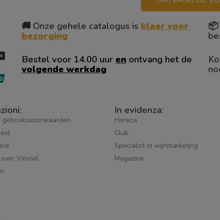
ONTVANG DE VO
🚚 Onze gehele catalogus is
klaar voor

bezorging
be
Bestel voor 14.00 uur
en
ontvang het de
Ko
volgende werkdag
no
zioni:
In evidenza:
 gebruiksvoorwaarden
Horeca
leid
Club
eid
Specialist in wijnmarketing
 over Vinové
Magazine
jn
s