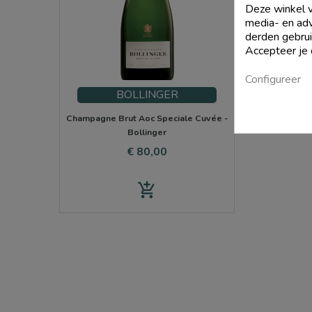
Deze winkel v
media- en adv
derden gebrui
Accepteer je
Configureer
BOLLINGER
Champagne Brut Aoc Speciale Cuvée -
Bollinger
Prijs
€ 80,00
add_shopping_cart