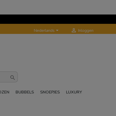


Nederlands
Inloggen

OZEN
BUBBELS
SNOEPJES
LUXURY