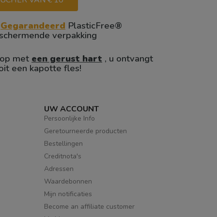
UCHER VAN € 10

Gegarandeerd
PlasticFree®
schermende verpakking
op met
een gerust hart
, u ontvangt
oit een kapotte fles!
UW ACCOUNT
Persoonlijke Info
Geretourneerde producten
Bestellingen
Creditnota's
Adressen
Waardebonnen
Mijn notificaties
Become an affiliate customer