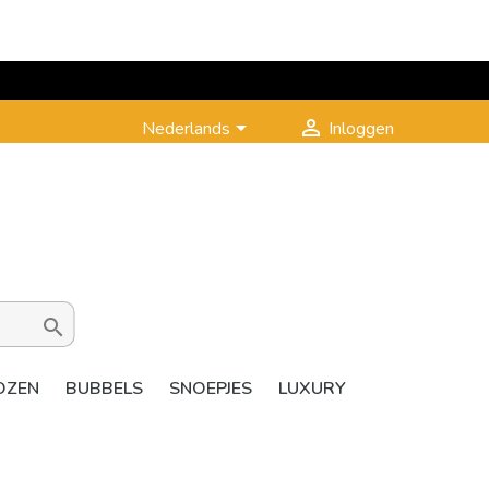


Nederlands
Inloggen

OZEN
BUBBELS
SNOEPJES
LUXURY