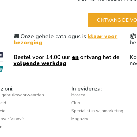
ONTVANG DE VO
🚚 Onze gehele catalogus is
klaar voor

bezorging
be
Bestel voor 14.00 uur
en
ontvang het de
Ko
volgende werkdag
no
zioni:
In evidenza:
 gebruiksvoorwaarden
Horeca
leid
Club
eid
Specialist in wijnmarketing
 over Vinové
Magazine
jn