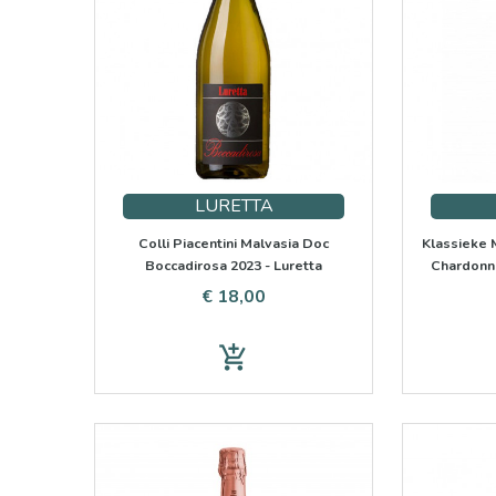
LURETTA
Colli Piacentini Malvasia Doc
Klassieke 
Boccadirosa 2023 - Luretta
Chardonna
Prijs
€ 18,00
add_shopping_cart