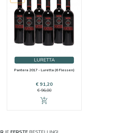
LURETTA
Pantera 2017 - Luretta (6 Flessen)
Prijs
Normale
€ 91,20
prijs
€ 96,00
add_shopping_cart
OR
JE
EERSTE
BESTELLING!