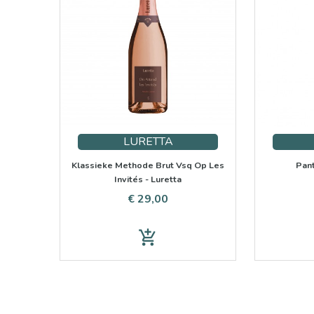
LURETTA
Klassieke Methode Brut Vsq Op Les
Pant
Invités - Luretta
Prijs
€ 29,00
add_shopping_cart