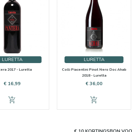
LURETTA
LURETTA
era 2017 - Luretta
Colli Piacentini Pinot Nero Doc Ahab
2018 - Luretta
Prijs
Prijs
€ 16,99
€ 36,00
add_shopping_cart
add_shopping_cart
€ 10 KORTINGSBON VO