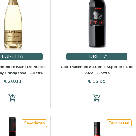
LURETTA
LURETTA
Methode Blanc De Blancs
Colli Piacentini Gutturnio Superiore Doc
y Principessa - Luretta
2022 - Luretta
Prijs
Prijs
€ 20,00
€ 15,99
add_shopping_cart
add_shopping_cart
Favorieten
Favorieten