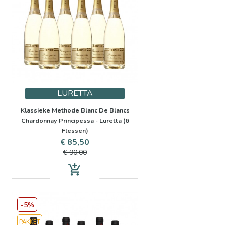
LURETTA
Klassieke Methode Blanc De Blancs
Chardonnay Principessa - Luretta (6
Flessen)
Prijs
Normale
€ 85,50
prijs
€ 90,00
add_shopping_cart
-5%
PAKKET