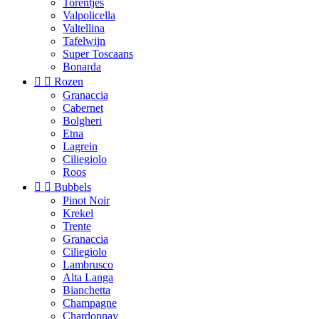
Torentjes
Valpolicella
Valtellina
Tafelwijn
Super Toscaans
Bonarda


Rozen
Granaccia
Cabernet
Bolgheri
Etna
Lagrein
Ciliegiolo
Roos


Bubbels
Pinot Noir
Krekel
Trente
Granaccia
Ciliegiolo
Lambrusco
Alta Langa
Bianchetta
Champagne
Chardonnay