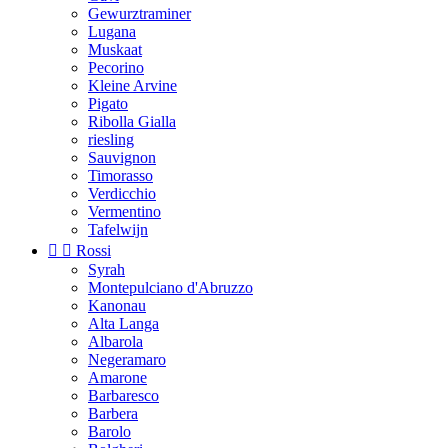
Gewurztraminer
Lugana
Muskaat
Pecorino
Kleine Arvine
Pigato
Ribolla Gialla
riesling
Sauvignon
Timorasso
Verdicchio
Vermentino
Tafelwijn


Rossi
Syrah
Montepulciano d'Abruzzo
Kanonau
Alta Langa
Albarola
Negeramaro
Amarone
Barbaresco
Barbera
Barolo