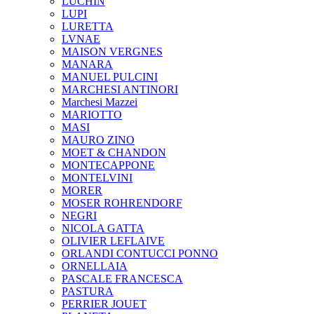
LUCHIN
LUPI
LURETTA
LVNAE
MAISON VERGNES
MANARA
MANUEL PULCINI
MARCHESI ANTINORI
Marchesi Mazzei
MARIOTTO
MASI
MAURO ZINO
MOET & CHANDON
MONTECAPPONE
MONTELVINI
MORER
MOSER ROHRENDORF
NEGRI
NICOLA GATTA
OLIVIER LEFLAIVE
ORLANDI CONTUCCI PONNO
ORNELLAIA
PASCALE FRANCESCA
PASTURA
PERRIER JOUET