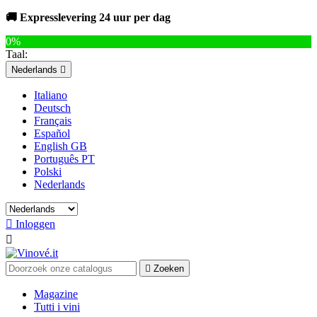
🚚 Expresslevering 24 uur per dag
0%
Taal:
Nederlands

Italiano
Deutsch
Français
Español
English GB
Português PT
Polski
Nederlands

Inloggen


Zoeken
Magazine
Tutti i vini