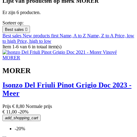
Lijst van producten op merk MORER
Er zijn 6 producten.
Sorteer op:
Best sales

Best sales
New products first
Name, A to Z
Name, Z to A
Price, low
to high
Price, high to low
Item 1-6 van 6 in totaal item(s)
MORER
Isonzo Del Friuli Pinot Grigio Doc 2023 -
Meer
Prijs
€ 8,80
Normale prijs
€ 11,00
-20%
add_shopping_cart
-20%