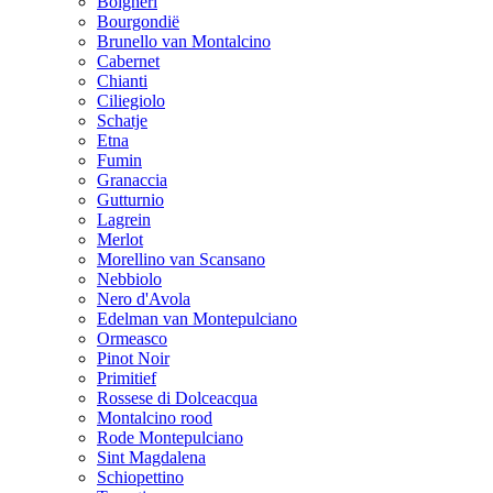
Bolgheri
Bourgondië
Brunello van Montalcino
Cabernet
Chianti
Ciliegiolo
Schatje
Etna
Fumin
Granaccia
Gutturnio
Lagrein
Merlot
Morellino van Scansano
Nebbiolo
Nero d'Avola
Edelman van Montepulciano
Ormeasco
Pinot Noir
Primitief
Rossese di Dolceacqua
Montalcino rood
Rode Montepulciano
Sint Magdalena
Schiopettino