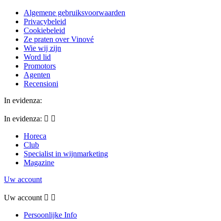
Algemene gebruiksvoorwaarden
Privacybeleid
Cookiebeleid
Ze praten over Vinové
Wie wij zijn
Word lid
Promotors
Agenten
Recensioni
In evidenza:
In evidenza:


Horeca
Club
Specialist in wijnmarketing
Magazine
Uw account
Uw account


Persoonlijke Info