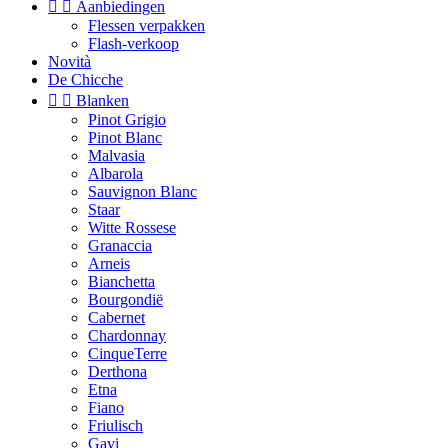


Aanbiedingen
Flessen verpakken
Flash-verkoop
Novità
De Chicche


Blanken
Pinot Grigio
Pinot Blanc
Malvasia
Albarola
Sauvignon Blanc
Staar
Witte Rossese
Granaccia
Arneis
Bianchetta
Bourgondië
Cabernet
Chardonnay
CinqueTerre
Derthona
Etna
Fiano
Friulisch
Gavi