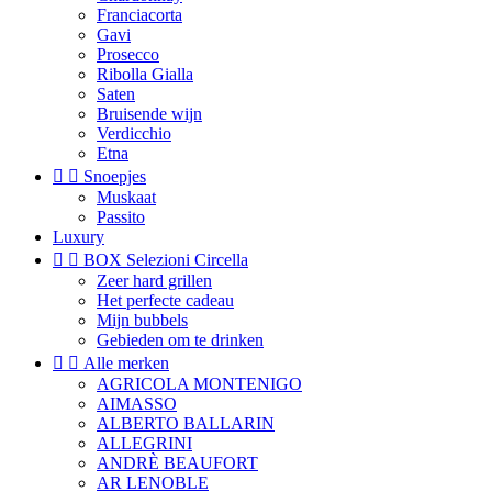
Franciacorta
Gavi
Prosecco
Ribolla Gialla
Saten
Bruisende wijn
Verdicchio
Etna


Snoepjes
Muskaat
Passito
Luxury


BOX Selezioni Circella
Zeer hard grillen
Het perfecte cadeau
Mijn bubbels
Gebieden om te drinken


Alle merken
AGRICOLA MONTENIGO
AIMASSO
ALBERTO BALLARIN
ALLEGRINI
ANDRÈ BEAUFORT
AR LENOBLE